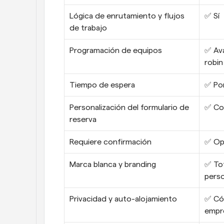
Lógica de enrutamiento y flujos 
✅ Sí
de trabajo
Programación de equipos
✅ Av
robin
Tiempo de espera
✅ Por
Personalización del formulario de 
✅ Con
reserva
Requiere confirmación
✅ Op
Marca blanca y branding
✅ To
perso
Privacidad y auto-alojamiento
✅ Cód
empre