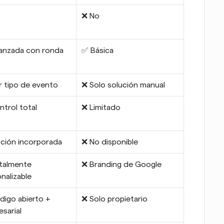
❌ No
anzada con ronda 
✅ Básica
 tipo de evento
❌ Solo solución manual
trol total
❌ Limitado
ción incorporada
❌ No disponible
talmente 
❌ Branding de Google
nalizable
igo abierto + 
❌ Solo propietario
sarial