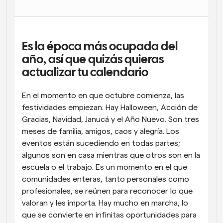
Flujos de trabajo
Automatiza la programación y los recordatorios
Es la época más ocupada del 
Blog
Mantente al día con las últimas noticias y 
año, así que quizás quieras 
Programación potenciadda con llamadas 
actualizaciones
impulsadas por IA
actualizar tu calendario
Reuniones Instantáneas
En el momento en que octubre comienza, las 
Reúnete con clientes en minutos
festividades empiezan. Hay Halloween, Acción de 
Gracias, Navidad, Janucá y el Año Nuevo. Son tres 
Enlaces de Grupo Dinámico
meses de familia, amigos, caos y alegría. Los 
Reserva reuniones de forma fluida con varias personas
eventos están sucediendo en todas partes; 
algunos son en casa mientras que otros son en la 
Webhooks
escuela o el trabajo. Es un momento en el que 
Recibe notificaciones cuando ocurra algo
comunidades enteras, tanto personales como 
profesionales, se reúnen para reconocer lo que 
valoran y les importa. Hay mucho en marcha, lo 
que se convierte en infinitas oportunidades para 