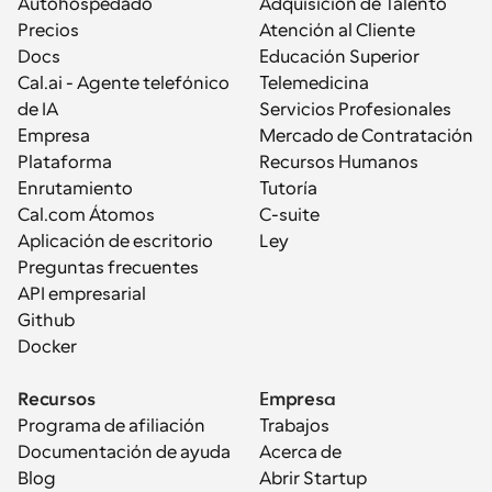
Autohospedado
Adquisición de Talento
Precios
Atención al Cliente
Docs
Educación Superior
Cal.ai - Agente telefónico 
Telemedicina
de IA
Servicios Profesionales
Empresa
Mercado de Contratación
Plataforma
Recursos Humanos
Enrutamiento
Tutoría
Cal.com Átomos
C-suite
Aplicación de escritorio
Ley
Preguntas frecuentes
API empresarial
Github
Docker
Recursos
Empresa
Programa de afiliación
Trabajos
Documentación de ayuda
Acerca de
Blog
Abrir Startup