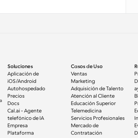
Soluciones
Casos de Uso
R
Aplicación de 
Ventas
P
iOS/Android
Marketing
D
Autohospedado
Adquisición de Talento
a
Precios
Atención al Cliente
B
a 
Docs
Educación Superior
P
Cal.ai - Agente 
Telemedicina
E
telefónico de IA
Servicios Profesionales
I
Empresa
Mercado de 
E
Plataforma
Contratación
D