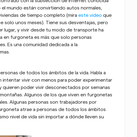
ontrado con la subsección de internet conocida 
 el mundo están convirtiendo autos normales, 
viviendas de tiempo completo (mira 
este video
 que 
ce solo unos meses). Tiene sus desventajas, pero 
er lugar, y vivir desde tu modo de transporte ha 
da en furgoneta es más que solo personas 
es. Es una comunidad dedicada a la 
rmas.
ersonas de todos los ámbitos de la vida. Habla a 
n intentar vivir con menos para poder experimentar 
e y quieren poder vivir desconectados por semanas 
y montañas. Algunos de los que viven en furgonetas 
les. Algunas personas son trabajadores por 
furgoneta atrae a personas de todos los ámbitos 
mo nivel de vida sin importar a dónde lleven su 