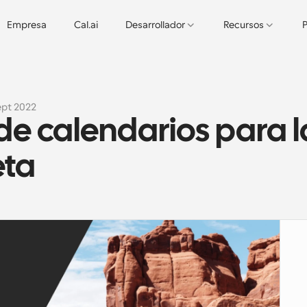
Empresa
Cal.ai
Desarrollador
Recursos
P
ept 2022
e calendarios para la
eta