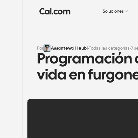
Soluciones
Por
Assantewa Heubi
Todas las categorías
9 s
Programación d
vida en furgon