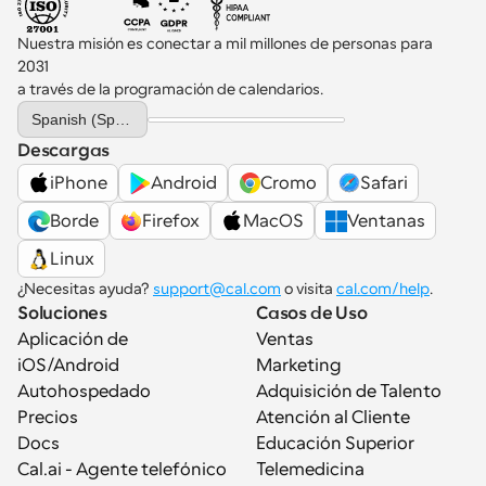
Nuestra misión es conectar a mil millones de personas para 
2031 
a través de la programación de calendarios.
Select Language
Spanish (Spain)
Descargas
iPhone
Android
Cromo
Safari
Borde
Firefox
MacOS
Ventanas
Linux
¿Necesitas ayuda? 
support@cal.com
 o visita 
cal.com/help
.
Soluciones
Casos de Uso
Aplicación de 
Ventas
iOS/Android
Marketing
Autohospedado
Adquisición de Talento
Precios
Atención al Cliente
Docs
Educación Superior
Cal.ai - Agente telefónico 
Telemedicina