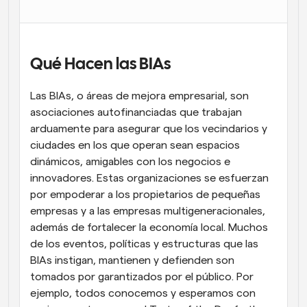
Flujos de trabajo
Automatiza la programación y los recordatorios
Qué Hacen las BIAs
Blog
Mantente al día con las últimas noticias y 
Programación potenciadda con llamadas 
actualizaciones
Las BIAs, o áreas de mejora empresarial, son 
impulsadas por IA
asociaciones autofinanciadas que trabajan 
Reuniones Instantáneas
arduamente para asegurar que los vecindarios y 
Reúnete con clientes en minutos
ciudades en los que operan sean espacios 
dinámicos, amigables con los negocios e 
Enlaces de Grupo Dinámico
innovadores. Estas organizaciones se esfuerzan 
Reserva reuniones de forma fluida con varias personas
por empoderar a los propietarios de pequeñas 
empresas y a las empresas multigeneracionales, 
Webhooks
además de fortalecer la economía local. Muchos 
Recibe notificaciones cuando ocurra algo
de los eventos, políticas y estructuras que las 
BIAs instigan, mantienen y defienden son 
tomados por garantizados por el público. Por 
ejemplo, todos conocemos y esperamos con 