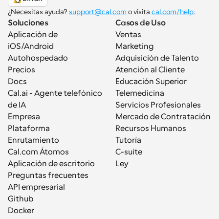
¿Necesitas ayuda? 
support@cal.com
 o visita 
cal.com/help
.
Soluciones
Casos de Uso
Aplicación de 
Ventas
iOS/Android
Marketing
Autohospedado
Adquisición de Talento
Precios
Atención al Cliente
Docs
Educación Superior
Cal.ai - Agente telefónico 
Telemedicina
de IA
Servicios Profesionales
Empresa
Mercado de Contratación
Plataforma
Recursos Humanos
Enrutamiento
Tutoría
Cal.com Átomos
C-suite
Aplicación de escritorio
Ley
Preguntas frecuentes
API empresarial
Github
Docker