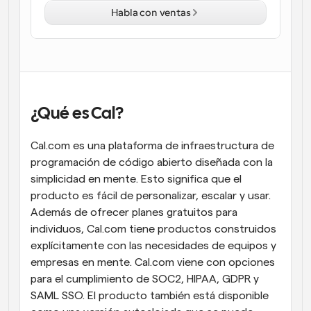
Habla con ventas
Flujos de trabajo
Automatiza la programación y los recordatorios
Blog
Mantente al día con las últimas noticias y 
Programación potenciadda con llamadas 
actualizaciones
impulsadas por IA
¿Qué es Cal?
Reuniones Instantáneas
Reúnete con clientes en minutos
Cal.com es una plataforma de infraestructura de 
programación de código abierto diseñada con la 
Enlaces de Grupo Dinámico
simplicidad en mente. Esto significa que el 
Reserva reuniones de forma fluida con varias personas
producto es fácil de personalizar, escalar y usar. 
Además de ofrecer planes gratuitos para 
Webhooks
individuos, Cal.com tiene productos construidos 
Recibe notificaciones cuando ocurra algo
explícitamente con las necesidades de equipos y 
empresas en mente. Cal.com viene con opciones 
para el cumplimiento de SOC2, HIPAA, GDPR y 
SAML SSO. El producto también está disponible 