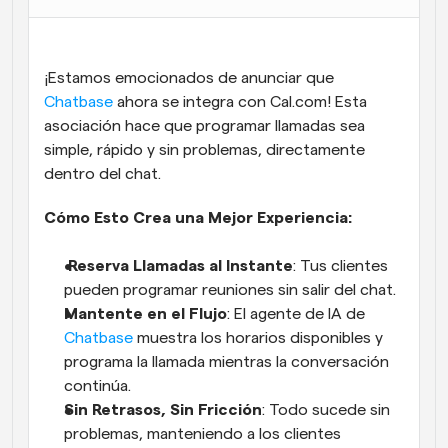
Flujos de trabajo
Automatiza la programación y los recordatorios
¡Estamos emocionados de anunciar que 
Blog
Chatbase
 ahora se integra con Cal.com! Esta 
Mantente al día con las últimas noticias y 
Programación potenciadda con llamadas 
asociación hace que programar llamadas sea 
actualizaciones
impulsadas por IA
simple, rápido y sin problemas, directamente 
dentro del chat.
Reuniones Instantáneas
Reúnete con clientes en minutos
Cómo Esto Crea una Mejor Experiencia:
Enlaces de Grupo Dinámico
 Reserva Llamadas al Instante
: Tus clientes 
Reserva reuniones de forma fluida con varias personas
pueden programar reuniones sin salir del chat.
Mantente en el Flujo
: El agente de IA de 
Webhooks
Chatbase
 muestra los horarios disponibles y 
Recibe notificaciones cuando ocurra algo
programa la llamada mientras la conversación 
continúa.
Sin Retrasos, Sin Fricción
: Todo sucede sin 
problemas, manteniendo a los clientes 