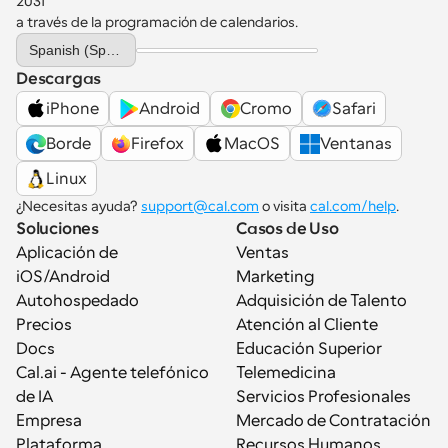
2031 
a través de la programación de calendarios.
Select Language
Spanish (Spain)
Descargas
iPhone
Android
Cromo
Safari
Borde
Firefox
MacOS
Ventanas
Linux
¿Necesitas ayuda? 
support@cal.com
 o visita 
cal.com/help
.
Soluciones
Casos de Uso
Aplicación de 
Ventas
iOS/Android
Marketing
Autohospedado
Adquisición de Talento
Precios
Atención al Cliente
Docs
Educación Superior
Cal.ai - Agente telefónico 
Telemedicina
de IA
Servicios Profesionales
Empresa
Mercado de Contratación
Plataforma
Recursos Humanos