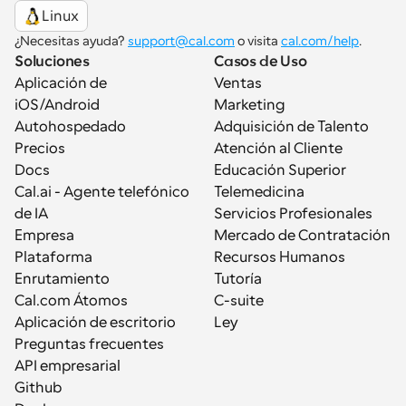
Linux
¿Necesitas ayuda? 
support@cal.com
 o visita 
cal.com/help
.
Soluciones
Casos de Uso
Aplicación de 
Ventas
iOS/Android
Marketing
Autohospedado
Adquisición de Talento
Precios
Atención al Cliente
Docs
Educación Superior
Cal.ai - Agente telefónico 
Telemedicina
de IA
Servicios Profesionales
Empresa
Mercado de Contratación
Plataforma
Recursos Humanos
Enrutamiento
Tutoría
Cal.com Átomos
C-suite
Aplicación de escritorio
Ley
Preguntas frecuentes
API empresarial
Github