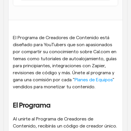
Flujos de trabajo
Automatiza la programación y los recordatorios
Blog
Mantente al día con las últimas noticias y 
Programación potenciadda con llamadas 
El Programa de Creadores de Contenido está 
actualizaciones
impulsadas por IA
diseñado para YouTubers que son apasionados 
Reuniones Instantáneas
por compartir su conocimiento sobre Cal.com en 
Reúnete con clientes en minutos
temas como tutoriales de autoalojamiento, guías 
para principiantes, integraciones con Zapier, 
Enlaces de Grupo Dinámico
revisiones de código y más. Únete al programa y 
Reserva reuniones de forma fluida con varias personas
gana una comisión por cada "
Planes de Equipos
" 
vendidos para monetizar tu contenido.
Webhooks
Recibe notificaciones cuando ocurra algo
El Programa
Al unirte al Programa de Creadores de 
Contenido, recibirás un código de creador único. 