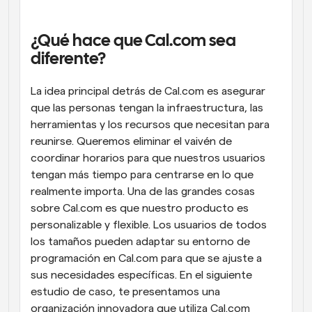
Flujos de trabajo
Automatiza la programación y los recordatorios
¿Qué hace que Cal.com sea 
diferente?
Blog
Mantente al día con las últimas noticias y 
Programación potenciadda con llamadas 
La idea principal detrás de Cal.com es asegurar 
actualizaciones
impulsadas por IA
que las personas tengan la infraestructura, las 
Reuniones Instantáneas
herramientas y los recursos que necesitan para 
Reúnete con clientes en minutos
reunirse. Queremos eliminar el vaivén de 
coordinar horarios para que nuestros usuarios 
Enlaces de Grupo Dinámico
tengan más tiempo para centrarse en lo que 
Reserva reuniones de forma fluida con varias personas
realmente importa. Una de las grandes cosas 
sobre Cal.com es que nuestro producto es 
Webhooks
personalizable y flexible. Los usuarios de todos 
Recibe notificaciones cuando ocurra algo
los tamaños pueden adaptar su entorno de 
programación en Cal.com para que se ajuste a 
sus necesidades específicas. En el siguiente 
estudio de caso, te presentamos una 
organización innovadora que utiliza Cal.com 