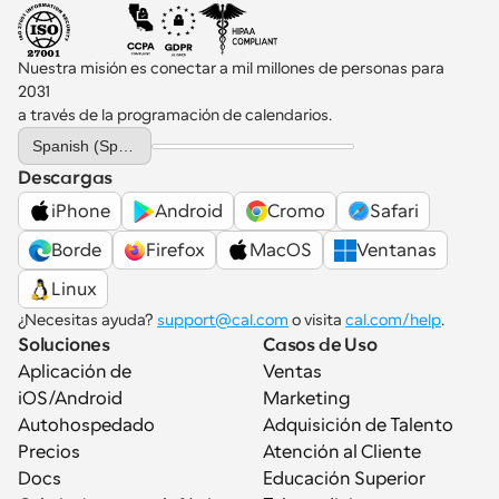
Nuestra misión es conectar a mil millones de personas para 
2031 
a través de la programación de calendarios.
Select Language
Spanish (Spain)
Descargas
iPhone
Android
Cromo
Safari
Borde
Firefox
MacOS
Ventanas
Linux
¿Necesitas ayuda? 
support@cal.com
 o visita 
cal.com/help
.
Soluciones
Casos de Uso
Aplicación de 
Ventas
iOS/Android
Marketing
Autohospedado
Adquisición de Talento
Precios
Atención al Cliente
Docs
Educación Superior