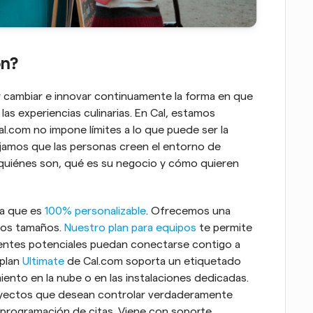
ón?
cambiar e innovar continuamente la forma en que 
as experiencias culinarias. En Cal, estamos 
l.com no impone límites a lo que puede ser la 
jamos que las personas creen el entorno de 
uiénes son, qué es su negocio y cómo quieren 
a que es 
100% personalizable
. Ofrecemos una 
los tamaños. 
Nuestro plan para equipos
 te permite 
lientes potenciales puedan conectarse contigo a 
plan 
Ultimate
 de Cal.com soporta un etiquetado 
nto en la nube o en las instalaciones dedicadas. 
royectos que desean controlar verdaderamente 
 programación de citas. Viene con soporte 