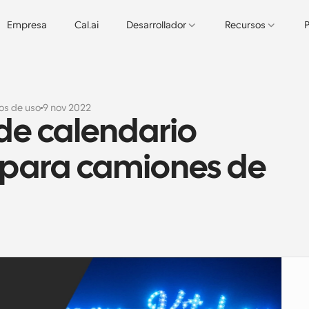
Empresa
Cal.ai
Desarrollador
Recursos
P
os de uso
9 nov 2022
e calendario 
 para camiones de 