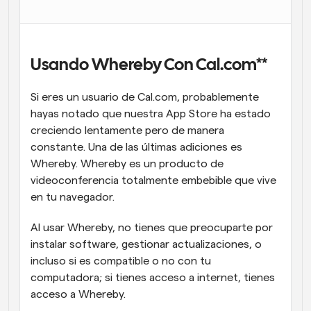
Flujos de trabajo
Automatiza la programación y los recordatorios
Usando Whereby Con Cal.com**
Blog
Mantente al día con las últimas noticias y 
Programación potenciadda con llamadas 
actualizaciones
Si eres un usuario de Cal.com, probablemente 
impulsadas por IA
hayas notado que nuestra App Store ha estado 
Reuniones Instantáneas
creciendo lentamente pero de manera 
Reúnete con clientes en minutos
constante. Una de las últimas adiciones es 
Whereby. Whereby es un producto de 
Enlaces de Grupo Dinámico
videoconferencia totalmente embebible que vive 
Reserva reuniones de forma fluida con varias personas
en tu navegador.
Webhooks
Al usar Whereby, no tienes que preocuparte por 
Recibe notificaciones cuando ocurra algo
instalar software, gestionar actualizaciones, o 
incluso si es compatible o no con tu 
computadora; si tienes acceso a internet, tienes 
acceso a Whereby.