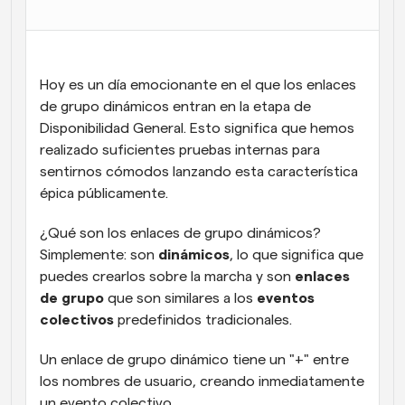
Flujos de trabajo
Automatiza la programación y los recordatorios
Hoy es un día emocionante en el que los enlaces 
Blog
Mantente al día con las últimas noticias y 
de grupo dinámicos entran en la etapa de 
Programación potenciadda con llamadas 
actualizaciones
impulsadas por IA
Disponibilidad General. Esto significa que hemos 
realizado suficientes pruebas internas para 
Reuniones Instantáneas
sentirnos cómodos lanzando esta característica 
Reúnete con clientes en minutos
épica públicamente.
Enlaces de Grupo Dinámico
¿Qué son los enlaces de grupo dinámicos? 
Reserva reuniones de forma fluida con varias personas
Simplemente: son 
dinámicos
, lo que significa que 
puedes crearlos sobre la marcha y son 
enlaces 
Webhooks
de grupo
 que son similares a los 
eventos 
Recibe notificaciones cuando ocurra algo
colectivos
 predefinidos tradicionales.
Un enlace de grupo dinámico tiene un "+" entre 
los nombres de usuario, creando inmediatamente 
un evento colectivo.