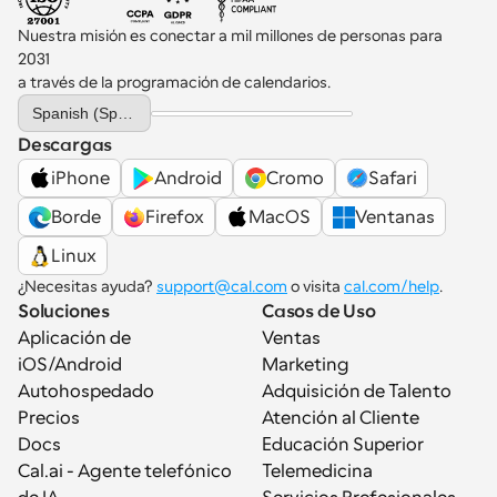
Nuestra misión es conectar a mil millones de personas para 
2031 
a través de la programación de calendarios.
Select Language
Spanish (Spain)
Descargas
iPhone
Android
Cromo
Safari
Borde
Firefox
MacOS
Ventanas
Linux
¿Necesitas ayuda? 
support@cal.com
 o visita 
cal.com/help
.
Soluciones
Casos de Uso
Aplicación de 
Ventas
iOS/Android
Marketing
Autohospedado
Adquisición de Talento
Precios
Atención al Cliente
Docs
Educación Superior
Cal.ai - Agente telefónico 
Telemedicina