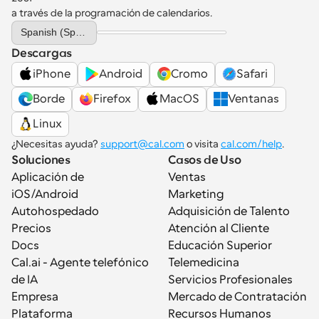
a través de la programación de calendarios.
Select Language
Spanish (Spain)
Descargas
iPhone
Android
Cromo
Safari
Borde
Firefox
MacOS
Ventanas
Linux
¿Necesitas ayuda? 
support@cal.com
 o visita 
cal.com/help
.
Soluciones
Casos de Uso
Aplicación de 
Ventas
iOS/Android
Marketing
Autohospedado
Adquisición de Talento
Precios
Atención al Cliente
Docs
Educación Superior
Cal.ai - Agente telefónico 
Telemedicina
de IA
Servicios Profesionales
Empresa
Mercado de Contratación
Plataforma
Recursos Humanos