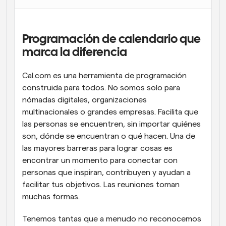
Flujos de trabajo
Automatiza la programación y los recordatorios
Programación de calendario que 
Blog
marca la diferencia
Mantente al día con las últimas noticias y 
Programación potenciadda con llamadas 
actualizaciones
impulsadas por IA
Cal.com es una herramienta de programación 
construida para todos. No somos solo para 
Reuniones Instantáneas
Reúnete con clientes en minutos
nómadas digitales, organizaciones 
multinacionales o grandes empresas. Facilita que 
las personas se encuentren, sin importar quiénes 
Enlaces de Grupo Dinámico
Reserva reuniones de forma fluida con varias personas
son, dónde se encuentran o qué hacen. Una de 
las mayores barreras para lograr cosas es 
encontrar un momento para conectar con 
Webhooks
Recibe notificaciones cuando ocurra algo
personas que inspiran, contribuyen y ayudan a 
facilitar tus objetivos. Las reuniones toman 
muchas formas.
Tenemos tantas que a menudo no reconocemos 