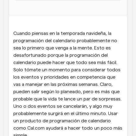
Flujos de trabajo
Automatiza la programación y los recordatorios
Blog
Cuando piensas en la temporada navideña, la 
Mantente al día con las últimas noticias y 
Programación potenciadda con llamadas 
actualizaciones
programación del calendario probablemente no 
impulsadas por IA
sea lo primero que venga a la mente. Esto es 
Reuniones Instantáneas
desafortunado porque la programación del 
Reúnete con clientes en minutos
calendario puede hacer que todo sea más fácil. 
Solo tómate un momento para considerar todos 
Enlaces de Grupo Dinámico
los eventos y prioridades en competencia que 
Reserva reuniones de forma fluida con varias personas
vas a manejar en las próximas semanas. Claro, 
pueden salir según lo planeado, pero es más que 
Webhooks
probable que la vida te lance un par de sorpresas. 
Recibe notificaciones cuando ocurra algo
Uno o dos eventos se cancelarán, y algo muy 
probablemente surgirá en el último minuto. Usar 
un producto de programación de calendario 
como Cal.com ayudará a hacer todo un poco más 
simple.