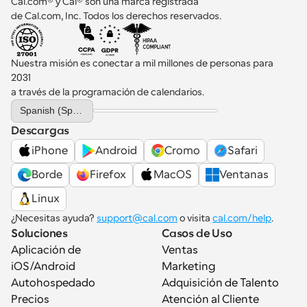
Cal.com® y Cal® son una marca registrada 
de Cal.com, Inc. Todos los derechos reservados.
Nuestra misión es conectar a mil millones de personas para 
2031 
a través de la programación de calendarios.
Select Language
Spanish (Spain)
Descargas
iPhone
Android
Cromo
Safari
Borde
Firefox
MacOS
Ventanas
Linux
¿Necesitas ayuda? 
support@cal.com
 o visita 
cal.com/help
.
Soluciones
Casos de Uso
Aplicación de 
Ventas
iOS/Android
Marketing
Autohospedado
Adquisición de Talento
Precios
Atención al Cliente