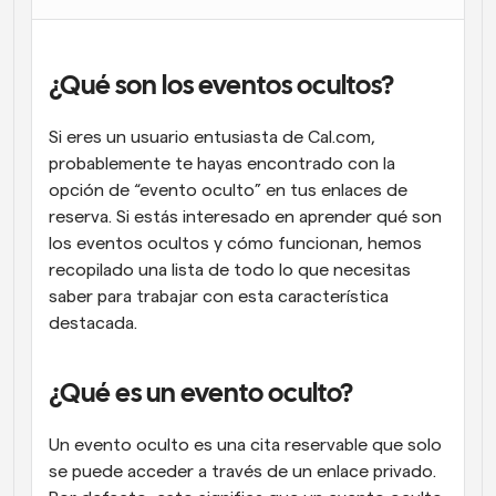
Flujos de trabajo
Automatiza la programación y los recordatorios
¿Qué son los eventos ocultos?
Blog
Mantente al día con las últimas noticias y 
Programación potenciadda con llamadas 
Si eres un usuario entusiasta de Cal.com, 
actualizaciones
impulsadas por IA
probablemente te hayas encontrado con la 
opción de “evento oculto” en tus enlaces de 
Reuniones Instantáneas
reserva. Si estás interesado en aprender qué son 
Reúnete con clientes en minutos
los eventos ocultos y cómo funcionan, hemos 
recopilado una lista de todo lo que necesitas 
Enlaces de Grupo Dinámico
saber para trabajar con esta característica 
Reserva reuniones de forma fluida con varias personas
destacada.
Webhooks
Recibe notificaciones cuando ocurra algo
¿Qué es un evento oculto?
Un evento oculto es una cita reservable que solo 
se puede acceder a través de un enlace privado. 