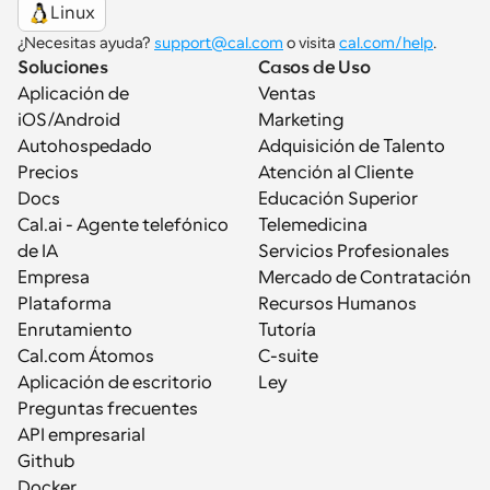
Linux
¿Necesitas ayuda? 
support@cal.com
 o visita 
cal.com/help
.
Soluciones
Casos de Uso
Aplicación de 
Ventas
iOS/Android
Marketing
Autohospedado
Adquisición de Talento
Precios
Atención al Cliente
Docs
Educación Superior
Cal.ai - Agente telefónico 
Telemedicina
de IA
Servicios Profesionales
Empresa
Mercado de Contratación
Plataforma
Recursos Humanos
Enrutamiento
Tutoría
Cal.com Átomos
C-suite
Aplicación de escritorio
Ley
Preguntas frecuentes
API empresarial
Github
Docker