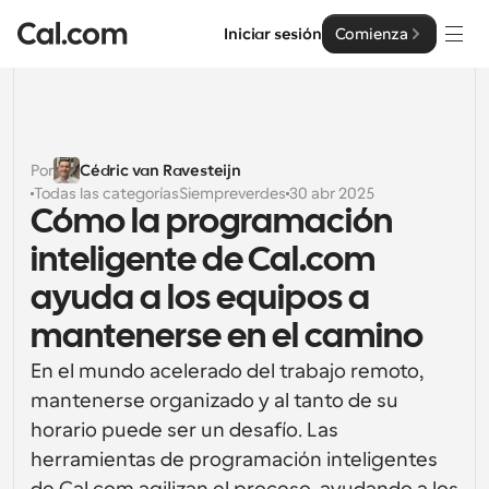
Iniciar sesión
Comienza
Soluciones
Soluciones
Por
Cédric van Ravesteijn
Todas las categorías
Siempreverdes
30 abr 2025
Por tamaño del equipo
Empresa
Cómo la programación 
Para individuos
inteligente de Cal.com 
Programación personal hecha simple
Cal.ai
ayuda a los equipos a 
Para Equipos
mantenerse en el camino
Programación colaborativa para grupos
Desarrollador
En el mundo acelerado del trabajo remoto, 
Para desarrolladores
mantenerse organizado y al tanto de su 
Documentación del Desarrollador
Recursos
Funciones y integraciones poderosas
Documentación para la plataforma Cal.com
horario puede ser un desafío. Las 
herramientas de programación inteligentes 
API
Precios
Para empresas
API
Crea tus propias integraciones con nuestra API pública