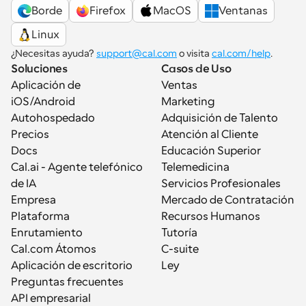
Borde
Firefox
MacOS
Ventanas
Linux
¿Necesitas ayuda? 
support@cal.com
 o visita 
cal.com/help
.
Soluciones
Casos de Uso
Aplicación de 
Ventas
iOS/Android
Marketing
Autohospedado
Adquisición de Talento
Precios
Atención al Cliente
Docs
Educación Superior
Cal.ai - Agente telefónico 
Telemedicina
de IA
Servicios Profesionales
Empresa
Mercado de Contratación
Plataforma
Recursos Humanos
Enrutamiento
Tutoría
Cal.com Átomos
C-suite
Aplicación de escritorio
Ley
Preguntas frecuentes
API empresarial