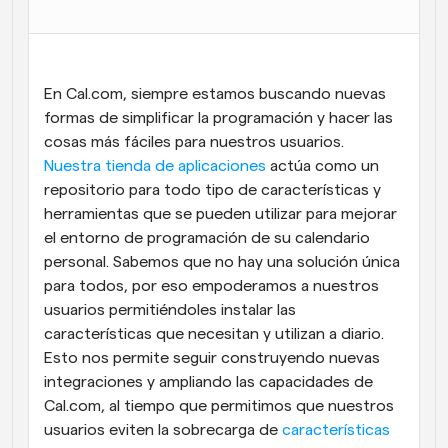
Flujos de trabajo
Automatiza la programación y los recordatorios
En Cal.com, siempre estamos buscando nuevas 
Blog
Mantente al día con las últimas noticias y 
formas de simplificar la programación y hacer las 
Programación potenciadda con llamadas 
actualizaciones
impulsadas por IA
cosas más fáciles para nuestros usuarios. 
Nuestra tienda de aplicaciones
 actúa como un 
Reuniones Instantáneas
repositorio para todo tipo de características y 
Reúnete con clientes en minutos
herramientas que se pueden utilizar para mejorar 
el entorno de programación de su calendario 
Enlaces de Grupo Dinámico
personal. Sabemos que no hay una solución única 
Reserva reuniones de forma fluida con varias personas
para todos, por eso empoderamos a nuestros 
usuarios permitiéndoles instalar las 
Webhooks
características que necesitan y utilizan a diario. 
Recibe notificaciones cuando ocurra algo
Esto nos permite seguir construyendo nuevas 
integraciones y ampliando las capacidades de 
Cal.com, al tiempo que permitimos que nuestros 
usuarios eviten la sobrecarga de 
características 