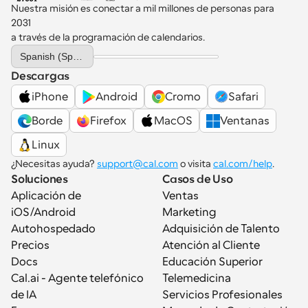
Nuestra misión es conectar a mil millones de personas para 
2031 
a través de la programación de calendarios.
Select Language
Spanish (Spain)
Descargas
iPhone
Android
Cromo
Safari
Borde
Firefox
MacOS
Ventanas
Linux
¿Necesitas ayuda? 
support@cal.com
 o visita 
cal.com/help
.
Soluciones
Casos de Uso
Aplicación de 
Ventas
iOS/Android
Marketing
Autohospedado
Adquisición de Talento
Precios
Atención al Cliente
Docs
Educación Superior
Cal.ai - Agente telefónico 
Telemedicina
de IA
Servicios Profesionales