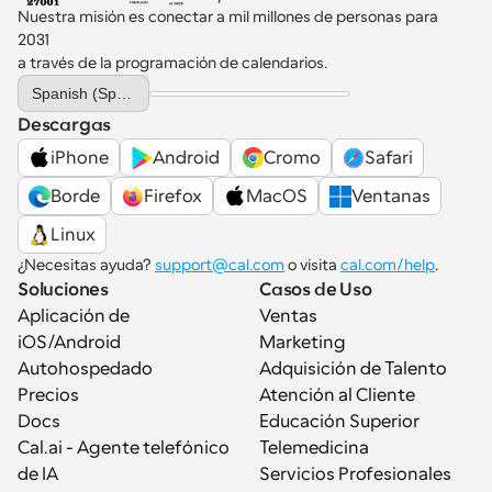
Nuestra misión es conectar a mil millones de personas para 
2031 
a través de la programación de calendarios.
Select Language
Spanish (Spain)
Descargas
iPhone
Android
Cromo
Safari
Borde
Firefox
MacOS
Ventanas
Linux
¿Necesitas ayuda? 
support@cal.com
 o visita 
cal.com/help
.
Soluciones
Casos de Uso
Aplicación de 
Ventas
iOS/Android
Marketing
Autohospedado
Adquisición de Talento
Precios
Atención al Cliente
Docs
Educación Superior
Cal.ai - Agente telefónico 
Telemedicina
de IA
Servicios Profesionales