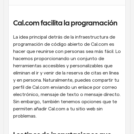
Flujos de trabajo
Automatiza la programación y los recordatorios
Cal.com facilita la programación
Blog
Mantente al día con las últimas noticias y 
Programación potenciadda con llamadas 
La idea principal detrás de la infraestructura de 
actualizaciones
impulsadas por IA
programación de código abierto de Cal.com es 
hacer que reunirse con personas sea más fácil. Lo 
Reuniones Instantáneas
hacemos proporcionando un conjunto de 
Reúnete con clientes en minutos
herramientas accesibles y personalizables que 
eliminan el ir y venir de la reserva de citas en línea 
Enlaces de Grupo Dinámico
y en persona. Naturalmente, puedes compartir tu 
Reserva reuniones de forma fluida con varias personas
perfil de Cal.com enviando un enlace por correo 
electrónico, mensaje de texto o mensaje directo. 
Webhooks
Sin embargo, también tenemos opciones que te 
Recibe notificaciones cuando ocurra algo
permiten añadir Cal.com a tu sitio web sin 
problemas.