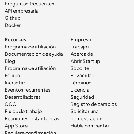
Preguntas frecuentes
API empresarial
Github
Docker
Recursos
Empresa
Programa de afiliación
Trabajos
Documentación de ayuda
Acerca de
Blog
Abrir Startup
Programa de afiliación
Soporte
Equipos
Privacidad
Incrustar
Términos
Eventos recurrentes
Licencia
Desarrolladores
Seguridad
OOO
Registro de cambios
Flujos de trabajo
Solicitar una 
Reuniones Instantáneas
demostración
App Store
Habla con ventas
Requiere confirmación