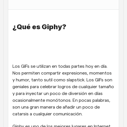
Flujos de trabajo
Automatiza la programación y los recordatorios
¿Qué es Giphy?
Blog
Mantente al día con las últimas noticias y 
Programación potenciadda con llamadas 
actualizaciones
impulsadas por IA
Reuniones Instantáneas
Reúnete con clientes en minutos
Los GIFs se utilizan en todas partes hoy en día. 
Enlaces de Grupo Dinámico
Nos permiten compartir expresiones, momentos 
Reserva reuniones de forma fluida con varias personas
y humor, tanto sutil como slapstick. Los GIFs son 
geniales para celebrar logros de cualquier tamaño 
Webhooks
y para inyectar un poco de diversión en días 
Recibe notificaciones cuando ocurra algo
ocasionalmente monótonos. En pocas palabras, 
son una gran manera de añadir un poco de 
catarsis a cualquier comunicación. 
Giphy es uno de los mejores lugares en Internet 