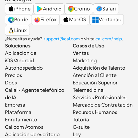
iPhone
Android
Cromo
Safari
Borde
Firefox
MacOS
Ventanas
Linux
¿Necesitas ayuda? 
support@cal.com
 o visita 
cal.com/help
.
Soluciones
Casos de Uso
Aplicación de 
Ventas
iOS/Android
Marketing
Autohospedado
Adquisición de Talento
Precios
Atención al Cliente
Docs
Educación Superior
Cal.ai - Agente telefónico 
Telemedicina
de IA
Servicios Profesionales
Empresa
Mercado de Contratación
Plataforma
Recursos Humanos
Enrutamiento
Tutoría
Cal.com Átomos
C-suite
Aplicación de escritorio
Ley