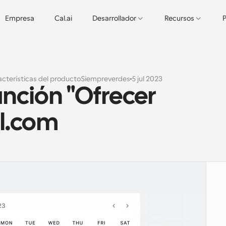
Empresa
Cal.ai
Desarrollador
Recursos
P
cterísticas del producto
Siempreverdes
5 jul 2023
nción "Ofrecer 
al.com