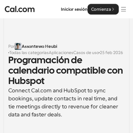
Iniciar sesión
Comienza
Soluciones
Soluciones
Por
Assantewa Heubi
Todas las categorías
Aplicaciones
Casos de uso
25 feb 2026
Por tamaño del equipo
Empresa
Programación de 
Para individuos
calendario compatible con 
Programación personal hecha simple
Cal.ai
Hubspot
Para Equipos
Connect Cal.com and HubSpot to sync 
Programación colaborativa para grupos
Desarrollador
bookings, update contacts in real time, and 
tie meetings directly to revenue for cleaner 
Para desarrolladores
Documentación del Desarrollador
Recursos
Funciones y integraciones poderosas
data and faster deals.
Documentación para la plataforma Cal.com
API
Precios
Para empresas
API
Crea tus propias integraciones con nuestra API pública