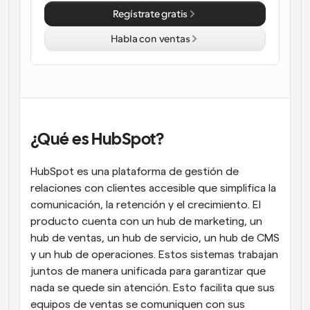
Regístrate gratis
Flujos de trabajo
Automatiza la programación y los recordatorios
Habla con ventas
Blog
Mantente al día con las últimas noticias y 
Programación potenciadda con llamadas 
actualizaciones
impulsadas por IA
Reuniones Instantáneas
Reúnete con clientes en minutos
¿Qué es HubSpot?
HubSpot es una plataforma de gestión de 
Enlaces de Grupo Dinámico
Reserva reuniones de forma fluida con varias personas
relaciones con clientes accesible que simplifica la 
comunicación, la retención y el crecimiento. El 
producto cuenta con un hub de marketing, un 
Webhooks
Recibe notificaciones cuando ocurra algo
hub de ventas, un hub de servicio, un hub de CMS 
y un hub de operaciones. Estos sistemas trabajan 
juntos de manera unificada para garantizar que 
nada se quede sin atención. Esto facilita que sus 
equipos de ventas se comuniquen con sus 