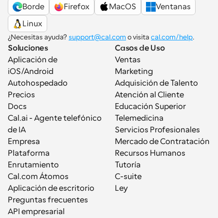
Borde
Firefox
MacOS
Ventanas
Linux
¿Necesitas ayuda? 
support@cal.com
 o visita 
cal.com/help
.
Soluciones
Casos de Uso
Aplicación de 
Ventas
iOS/Android
Marketing
Autohospedado
Adquisición de Talento
Precios
Atención al Cliente
Docs
Educación Superior
Cal.ai - Agente telefónico 
Telemedicina
de IA
Servicios Profesionales
Empresa
Mercado de Contratación
Plataforma
Recursos Humanos
Enrutamiento
Tutoría
Cal.com Átomos
C-suite
Aplicación de escritorio
Ley
Preguntas frecuentes
API empresarial