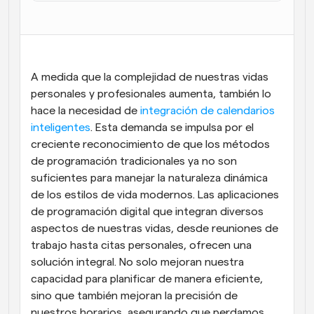
Flujos de trabajo
Automatiza la programación y los recordatorios
Blog
A medida que la complejidad de nuestras vidas 
Mantente al día con las últimas noticias y 
Programación potenciadda con llamadas 
actualizaciones
personales y profesionales aumenta, también lo 
impulsadas por IA
hace la necesidad de 
integración de calendarios 
Reuniones Instantáneas
inteligentes
. Esta demanda se impulsa por el 
Reúnete con clientes en minutos
creciente reconocimiento de que los métodos 
de programación tradicionales ya no son 
Enlaces de Grupo Dinámico
suficientes para manejar la naturaleza dinámica 
Reserva reuniones de forma fluida con varias personas
de los estilos de vida modernos. Las aplicaciones 
de programación digital que integran diversos 
Webhooks
aspectos de nuestras vidas, desde reuniones de 
Recibe notificaciones cuando ocurra algo
trabajo hasta citas personales, ofrecen una 
solución integral. No solo mejoran nuestra 
capacidad para planificar de manera eficiente, 
sino que también mejoran la precisión de 
nuestros horarios, asegurando que perdamos 