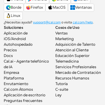
Borde
Firefox
MacOS
Ventanas
Linux
¿Necesitas ayuda? 
support@cal.com
 o visita 
cal.com/help
.
Soluciones
Casos de Uso
Aplicación de 
Ventas
iOS/Android
Marketing
Autohospedado
Adquisición de Talento
Precios
Atención al Cliente
Docs
Educación Superior
Cal.ai - Agente telefónico 
Telemedicina
de IA
Servicios Profesionales
Empresa
Mercado de Contratación
Plataforma
Recursos Humanos
Enrutamiento
Tutoría
Cal.com Átomos
C-suite
Aplicación de escritorio
Ley
Preguntas frecuentes