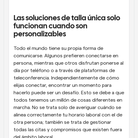
Flujos de trabajo
Automatiza la programación y los recordatorios
Las soluciones de talla única solo 
funcionan cuando son 
Blog
personalizables
Mantente al día con las últimas noticias y 
Programación potenciadda con llamadas 
actualizaciones
impulsadas por IA
Todo el mundo tiene su propia forma de 
Reuniones Instantáneas
comunicarse. Algunos prefieren conectarse en 
Reúnete con clientes en minutos
persona, mientras que otros disfrutan ponerse al 
día por teléfono o a través de plataformas de 
Enlaces de Grupo Dinámico
teleconferencia. Independientemente de cómo 
Reserva reuniones de forma fluida con varias personas
elijas conectar, encontrar un momento para 
hacerlo puede ser un desafío. Esto se debe a que 
Webhooks
todos tenemos un millón de cosas diferentes en 
Recibe notificaciones cuando ocurra algo
marcha. No se trata solo de averiguar cuándo se 
alinea correctamente tu horario laboral con el de 
otra persona; también se trata de gestionar 
todas las citas y compromisos que existen fuera 
del ámbito laboral.