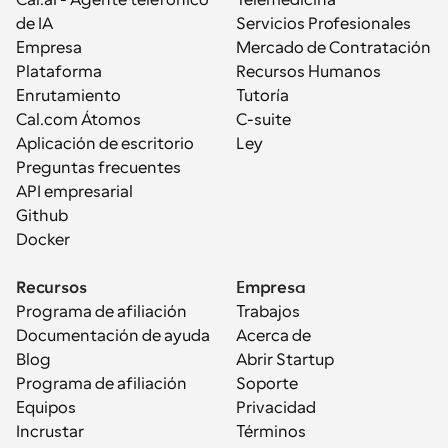
Cal.ai - Agente telefónico 
Telemedicina
de IA
Servicios Profesionales
Empresa
Mercado de Contratación
Plataforma
Recursos Humanos
Enrutamiento
Tutoría
Cal.com Átomos
C-suite
Aplicación de escritorio
Ley
Preguntas frecuentes
API empresarial
Github
Docker
Recursos
Empresa
Programa de afiliación
Trabajos
Documentación de ayuda
Acerca de
Blog
Abrir Startup
Programa de afiliación
Soporte
Equipos
Privacidad
Incrustar
Términos