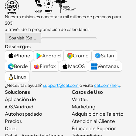
Nuestra misión es conectar a mil millones de personas para 
2031 
a través de la programación de calendarios.
Select Language
Spanish (Spain)
Descargas
iPhone
Android
Cromo
Safari
Borde
Firefox
MacOS
Ventanas
Linux
¿Necesitas ayuda? 
support@cal.com
 o visita 
cal.com/help
.
Soluciones
Casos de Uso
Aplicación de 
Ventas
iOS/Android
Marketing
Autohospedado
Adquisición de Talento
Precios
Atención al Cliente
Docs
Educación Superior