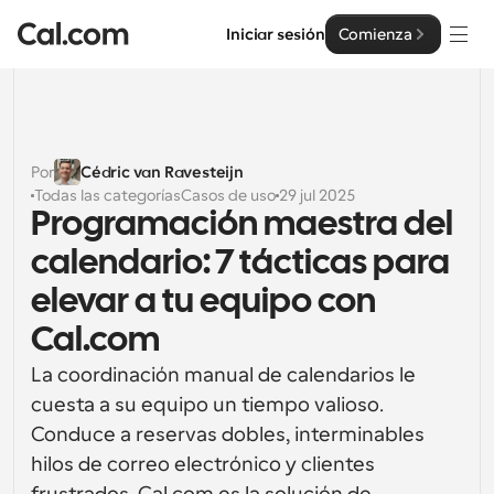
Iniciar sesión
Comienza
Soluciones
Soluciones
Por
Cédric van Ravesteijn
Todas las categorías
Casos de uso
29 jul 2025
Por tamaño del equipo
Empresa
Programación maestra del 
Para individuos
calendario: 7 tácticas para 
Programación personal hecha simple
Cal.ai
elevar a tu equipo con 
Para Equipos
Cal.com
Programación colaborativa para grupos
Desarrollador
La coordinación manual de calendarios le 
Para desarrolladores
cuesta a su equipo un tiempo valioso. 
Documentación del Desarrollador
Recursos
Funciones y integraciones poderosas
Documentación para la plataforma Cal.com
Conduce a reservas dobles, interminables 
hilos de correo electrónico y clientes 
API
Precios
Para empresas
API
Crea tus propias integraciones con nuestra API pública