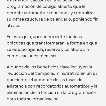
frustrados. Cal.com es la solución de 
Soluciones de planificación a nivel empresarial
Crea tus propias integraciones con nuestra API pública
programación de código abierto que le 
Por caso de 
App Store
permite automatizar reuniones y centralizar 
Componentes de Programación
uso
Integra con tus aplicaciones favoritas
Utiliza nuestros átomos de React para añadir 
su infraestructura de calendario, poniendo fin 
programación a tu aplicación
Reclutamiento
Soporte
al caos.
Eventos Colectivos
Crear cliente OAuth
Programa eventos con múltiples participantes
En esta guía, aprenderá siete tácticas 
Integra Cal.com usando OAuth
Ventas
Cuidado de la salud
prácticas que transformarán la forma en que 
Documentación de ayuda
¿Necesitas aprender más sobre nuestro sistema? 
su equipo agenda, reserva y colabora sin 
Consulta la documentación de ayuda.
complicaciones técnicas.
RR
Telemedicina
Incrustar
Algunos de los beneficios clave incluyen la 
Incorpora Cal.com en tu sitio web
reducción del tiempo administrativo en un 67 
Educación
Marketing
por ciento, el aumento de las tasas de 
Fuera de la oficina
Programa tiempo libre con facilidad
asistencia con recordatorios automáticos y la 
eliminación de la fricción en la programación 
¡Prueba Cal.ai ahora!
Pagos
para toda su organización.
Aceptar pagos por reservas