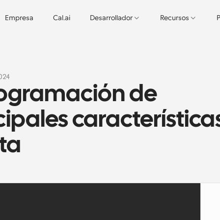
Empresa
Cal.ai
Desarrollador
Recursos
P
2024
ogramación de 
cipales características
ta