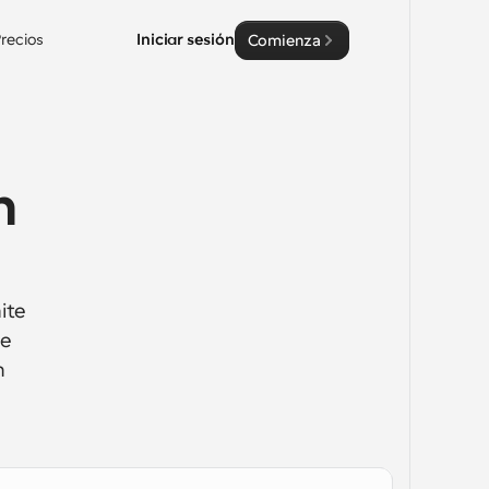
recios
Iniciar sesión
Comienza
 
te 
e 
 