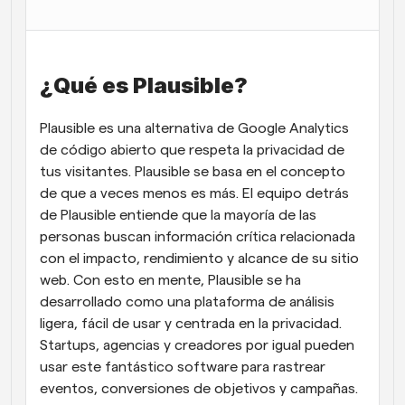
Flujos de trabajo
Automatiza la programación y los recordatorios
¿Qué es Plausible?
Blog
Mantente al día con las últimas noticias y 
Programación potenciadda con llamadas 
actualizaciones
impulsadas por IA
Plausible es una alternativa de Google Analytics 
de código abierto que respeta la privacidad de 
Reuniones Instantáneas
tus visitantes. Plausible se basa en el concepto 
Reúnete con clientes en minutos
de que a veces menos es más. El equipo detrás 
de Plausible entiende que la mayoría de las 
Enlaces de Grupo Dinámico
personas buscan información crítica relacionada 
Reserva reuniones de forma fluida con varias personas
con el impacto, rendimiento y alcance de su sitio 
web. Con esto en mente, Plausible se ha 
Webhooks
desarrollado como una plataforma de análisis 
Recibe notificaciones cuando ocurra algo
ligera, fácil de usar y centrada en la privacidad. 
Startups, agencias y creadores por igual pueden 
usar este fantástico software para rastrear 
eventos, conversiones de objetivos y campañas. 