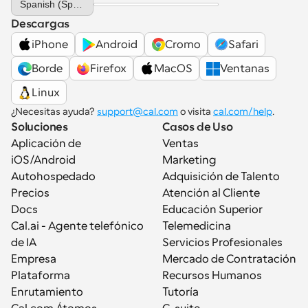
Spanish (Spain)
Descargas
iPhone
Android
Cromo
Safari
Borde
Firefox
MacOS
Ventanas
Linux
¿Necesitas ayuda? 
support@cal.com
 o visita 
cal.com/help
.
Soluciones
Casos de Uso
Aplicación de 
Ventas
iOS/Android
Marketing
Autohospedado
Adquisición de Talento
Precios
Atención al Cliente
Docs
Educación Superior
Cal.ai - Agente telefónico 
Telemedicina
de IA
Servicios Profesionales
Empresa
Mercado de Contratación
Plataforma
Recursos Humanos
Enrutamiento
Tutoría