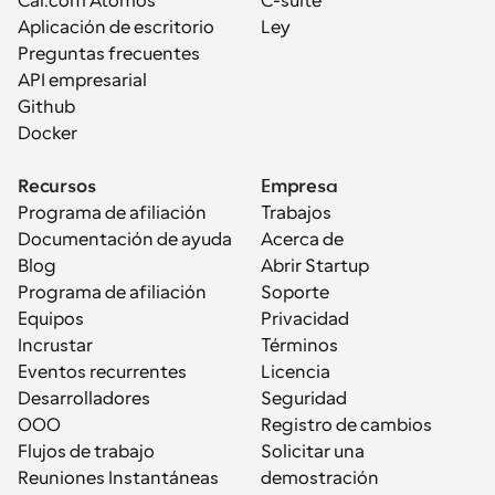
Cal.com Átomos
C-suite
Aplicación de escritorio
Ley
Preguntas frecuentes
API empresarial
Github
Docker
Recursos
Empresa
Programa de afiliación
Trabajos
Documentación de ayuda
Acerca de
Blog
Abrir Startup
Programa de afiliación
Soporte
Equipos
Privacidad
Incrustar
Términos
Eventos recurrentes
Licencia
Desarrolladores
Seguridad
OOO
Registro de cambios
Flujos de trabajo
Solicitar una 
Reuniones Instantáneas
demostración