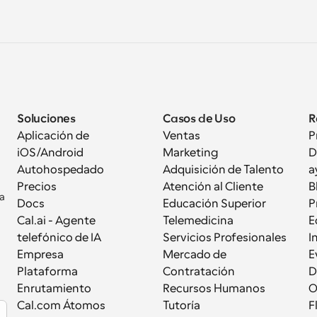
Soluciones
Casos de Uso
R
Aplicación de 
Ventas
P
iOS/Android
Marketing
D
Autohospedado
Adquisición de Talento
a
Precios
Atención al Cliente
B
a 
Docs
Educación Superior
P
Cal.ai - Agente 
Telemedicina
E
telefónico de IA
Servicios Profesionales
I
Empresa
Mercado de 
E
Plataforma
Contratación
D
Enrutamiento
Recursos Humanos
Cal.com Átomos
Tutoría
F