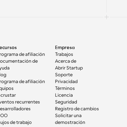
ecursos
Empresa
rograma de afiliación
Trabajos
ocumentación de 
Acerca de
yuda
Abrir Startup
log
Soporte
rograma de afiliación
Privacidad
quipos
Términos
ncrustar
Licencia
ventos recurrentes
Seguridad
esarrolladores
Registro de cambios
OOO
Solicitar una 
lujos de trabajo
demostración