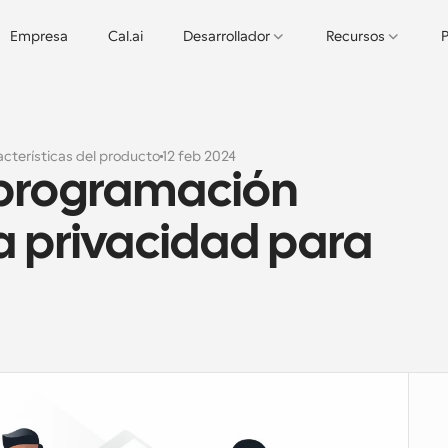
Empresa
Cal.ai
Desarrollador
Recursos
P
cterísticas del producto
12 feb 2024
programación 
a privacidad para 