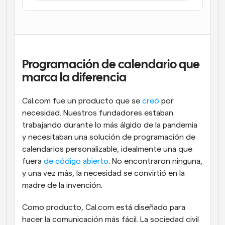
Flujos de trabajo
Automatiza la programación y los recordatorios
Blog
Mantente al día con las últimas noticias y 
Programación potenciadda con llamadas 
Programación de calendario que 
actualizaciones
impulsadas por IA
marca la diferencia
Reuniones Instantáneas
Reúnete con clientes en minutos
Cal.com fue un producto que se 
creó
 por 
necesidad. Nuestros fundadores estaban 
Enlaces de Grupo Dinámico
trabajando durante lo más álgido de la pandemia 
Reserva reuniones de forma fluida con varias personas
y necesitaban una solución de programación de 
calendarios personalizable, idealmente una que 
Webhooks
fuera 
de código abierto
. No encontraron ninguna, 
Recibe notificaciones cuando ocurra algo
y una vez más, la necesidad se convirtió en la 
madre de la invención.
Como producto, Cal.com está diseñado para 
hacer la comunicación más fácil. La sociedad civil 