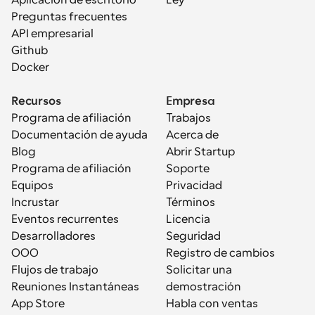
Aplicación de escritorio
Ley
Preguntas frecuentes
API empresarial
Github
Docker
Recursos
Empresa
Programa de afiliación
Trabajos
Documentación de ayuda
Acerca de
Blog
Abrir Startup
Programa de afiliación
Soporte
Equipos
Privacidad
Incrustar
Términos
Eventos recurrentes
Licencia
Desarrolladores
Seguridad
OOO
Registro de cambios
Flujos de trabajo
Solicitar una 
Reuniones Instantáneas
demostración
App Store
Habla con ventas