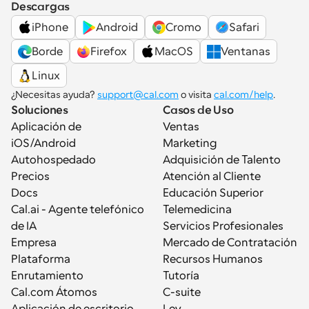
Descargas
iPhone
Android
Cromo
Safari
Borde
Firefox
MacOS
Ventanas
Linux
¿Necesitas ayuda? 
support@cal.com
 o visita 
cal.com/help
.
Soluciones
Casos de Uso
Aplicación de 
Ventas
iOS/Android
Marketing
Autohospedado
Adquisición de Talento
Precios
Atención al Cliente
Docs
Educación Superior
Cal.ai - Agente telefónico 
Telemedicina
de IA
Servicios Profesionales
Empresa
Mercado de Contratación
Plataforma
Recursos Humanos
Enrutamiento
Tutoría
Cal.com Átomos
C-suite