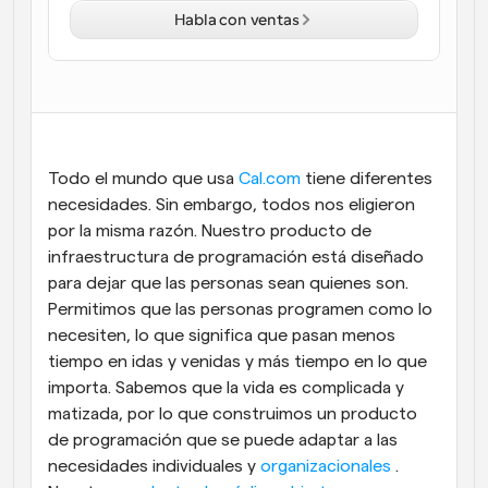
Habla con ventas
Flujos de trabajo
Automatiza la programación y los recordatorios
Blog
Mantente al día con las últimas noticias y 
Programación potenciadda con llamadas 
actualizaciones
impulsadas por IA
Todo el mundo que usa 
Cal.com
 tiene diferentes 
Reuniones Instantáneas
necesidades. Sin embargo, todos nos eligieron 
Reúnete con clientes en minutos
por la misma razón. Nuestro producto de 
infraestructura de programación está diseñado 
Enlaces de Grupo Dinámico
para dejar que las personas sean quienes son. 
Reserva reuniones de forma fluida con varias personas
Permitimos que las personas programen como lo 
necesiten, lo que significa que pasan menos 
Webhooks
tiempo en idas y venidas y más tiempo en lo que 
Recibe notificaciones cuando ocurra algo
importa. Sabemos que la vida es complicada y 
matizada, por lo que construimos un producto 
de programación que se puede adaptar a las 
necesidades individuales y 
organizacionales
 . 