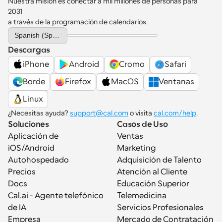
Nuestra misión es conectar a mil millones de personas para 
2031 
a través de la programación de calendarios.
Select Language
Spanish (Spain)
Descargas
iPhone
Android
Cromo
Safari
Borde
Firefox
MacOS
Ventanas
Linux
¿Necesitas ayuda? 
support@cal.com
 o visita 
cal.com/help
.
Soluciones
Casos de Uso
Aplicación de 
Ventas
iOS/Android
Marketing
Autohospedado
Adquisición de Talento
Precios
Atención al Cliente
Docs
Educación Superior
Cal.ai - Agente telefónico 
Telemedicina
de IA
Servicios Profesionales
Empresa
Mercado de Contratación