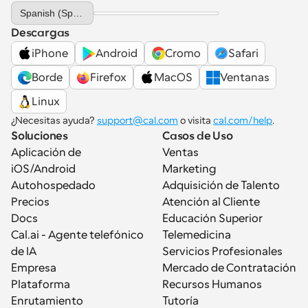
Select Language
Spanish (Spain)
Descargas
iPhone
Android
Cromo
Safari
Borde
Firefox
MacOS
Ventanas
Linux
¿Necesitas ayuda? 
support@cal.com
 o visita 
cal.com/help
.
Soluciones
Casos de Uso
Aplicación de 
Ventas
iOS/Android
Marketing
Autohospedado
Adquisición de Talento
Precios
Atención al Cliente
Docs
Educación Superior
Cal.ai - Agente telefónico 
Telemedicina
de IA
Servicios Profesionales
Empresa
Mercado de Contratación
Plataforma
Recursos Humanos
Enrutamiento
Tutoría