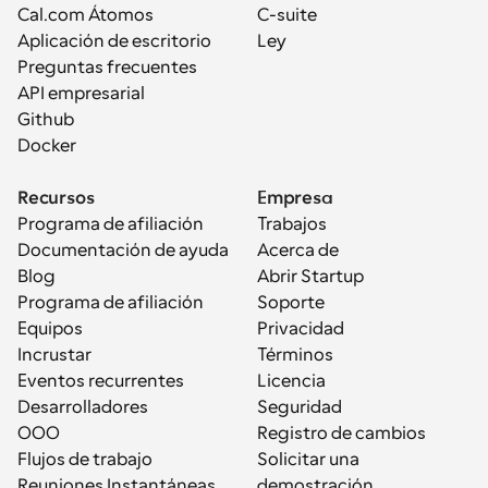
Cal.com Átomos
C-suite
Aplicación de escritorio
Ley
Preguntas frecuentes
API empresarial
Github
Docker
Recursos
Empresa
Programa de afiliación
Trabajos
Documentación de ayuda
Acerca de
Blog
Abrir Startup
Programa de afiliación
Soporte
Equipos
Privacidad
Incrustar
Términos
Eventos recurrentes
Licencia
Desarrolladores
Seguridad
OOO
Registro de cambios
Flujos de trabajo
Solicitar una 
Reuniones Instantáneas
demostración