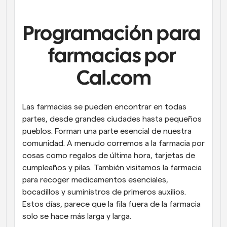
Flujos de trabajo
Automatiza la programación y los recordatorios
Programación para 
Blog
farmacias por 
Mantente al día con las últimas noticias y 
Programación potenciadda con llamadas 
actualizaciones
impulsadas por IA
Cal.com
Reuniones Instantáneas
Reúnete con clientes en minutos
Las farmacias se pueden encontrar en todas 
partes, desde grandes ciudades hasta pequeños 
Enlaces de Grupo Dinámico
pueblos. Forman una parte esencial de nuestra 
Reserva reuniones de forma fluida con varias personas
comunidad. A menudo corremos a la farmacia por 
cosas como regalos de última hora, tarjetas de 
Webhooks
cumpleaños y pilas. También visitamos la farmacia 
Recibe notificaciones cuando ocurra algo
para recoger medicamentos esenciales, 
bocadillos y suministros de primeros auxilios. 
Estos días, parece que la fila fuera de la farmacia 
solo se hace más larga y larga.