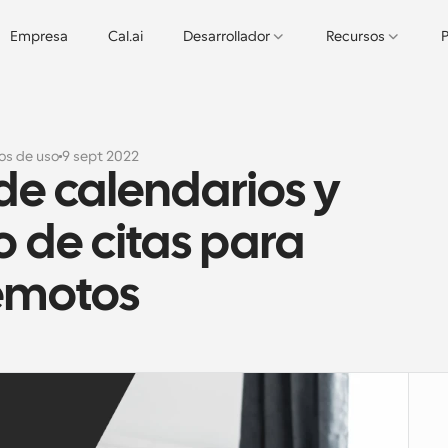
Empresa
Cal.ai
Desarrollador
Recursos
P
os de uso
9 sept 2022
e calendarios y 
 de citas para 
emotos