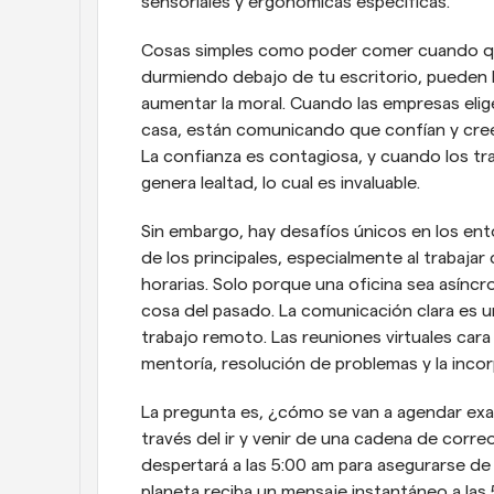
sensoriales y ergonómicas específicas.
Cosas simples como poder comer cuando quie
durmiendo debajo de tu escritorio, pueden h
aumentar la moral. Cuando las empresas elig
casa, están comunicando que confían y cree
La confianza es contagiosa, y cuando los tra
genera lealtad, lo cual es invaluable.
Sin embargo, hay desafíos únicos en los en
de los principales, especialmente al trabaja
horarias. Solo porque una oficina sea asíncr
cosa del pasado. La comunicación clara es un
trabajo remoto. Las reuniones virtuales cara a
mentoría, resolución de problemas y la inco
La pregunta es, ¿cómo se van a agendar exa
través del ir y venir de una cadena de correo
despertará a las 5:00 am para asegurarse de
planeta reciba un mensaje instantáneo a las