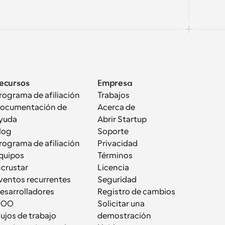
ecursos
Empresa
rograma de afiliación
Trabajos
ocumentación de 
Acerca de
yuda
Abrir Startup
log
Soporte
rograma de afiliación
Privacidad
quipos
Términos
ncrustar
Licencia
ventos recurrentes
Seguridad
esarrolladores
Registro de cambios
OOO
Solicitar una 
lujos de trabajo
demostración