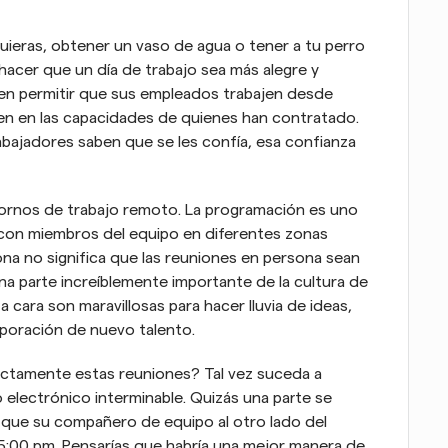
ras, obtener un vaso de agua o tener a tu perro 
acer que un día de trabajo sea más alegre y 
en permitir que sus empleados trabajen desde 
n en las capacidades de quienes han contratado. 
bajadores saben que se les confía, esa confianza 
tornos de trabajo remoto. La programación es uno 
r con miembros del equipo en diferentes zonas 
ona no significa que las reuniones en persona sean 
a parte increíblemente importante de la cultura de 
 cara son maravillosas para hacer lluvia de ideas, 
rporación de nuevo talento.
ctamente estas reuniones? Tal vez suceda a 
 electrónico interminable. Quizás una parte se 
 que su compañero de equipo al otro lado del 
 5:00 pm. Pensarías que habría una mejor manera de 