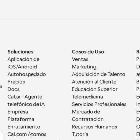
Soluciones
Casos de Uso
R
Aplicación de 
Ventas
P
iOS/Android
Marketing
D
Autohospedado
Adquisición de Talento
a
Precios
Atención al Cliente
B
a 
Docs
Educación Superior
P
Cal.ai - Agente 
Telemedicina
E
telefónico de IA
Servicios Profesionales
I
Empresa
Mercado de 
E
Plataforma
Contratación
D
Enrutamiento
Recursos Humanos
Cal.com Átomos
Tutoría
F