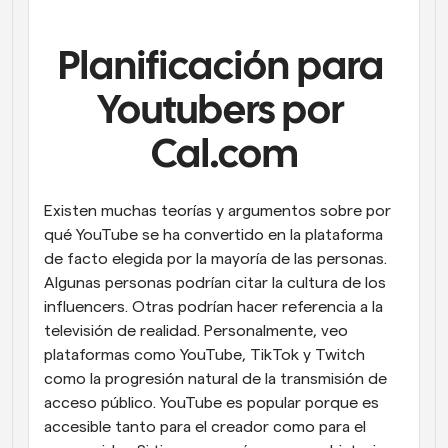
Flujos de trabajo
Automatiza la programación y los recordatorios
Planificación para 
Blog
Youtubers por 
Mantente al día con las últimas noticias y 
Programación potenciadda con llamadas 
actualizaciones
impulsadas por IA
Cal.com
Reuniones Instantáneas
Reúnete con clientes en minutos
Existen muchas teorías y argumentos sobre por 
qué YouTube se ha convertido en la plataforma 
Enlaces de Grupo Dinámico
de facto elegida por la mayoría de las personas. 
Reserva reuniones de forma fluida con varias personas
Algunas personas podrían citar la cultura de los 
influencers. Otras podrían hacer referencia a la 
Webhooks
televisión de realidad. Personalmente, veo 
Recibe notificaciones cuando ocurra algo
plataformas como YouTube, TikTok y Twitch 
como la progresión natural de la transmisión de 
acceso público. YouTube es popular porque es 
accesible tanto para el creador como para el 