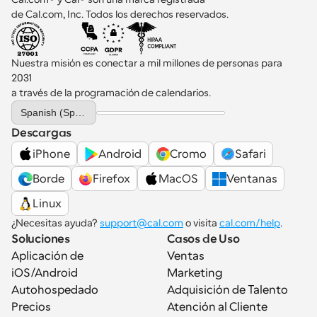
de Cal.com, Inc. Todos los derechos reservados.
Nuestra misión es conectar a mil millones de personas para 
2031 
a través de la programación de calendarios.
Select Language
Spanish (Spain)
Descargas
iPhone
Android
Cromo
Safari
Borde
Firefox
MacOS
Ventanas
Linux
¿Necesitas ayuda? 
support@cal.com
 o visita 
cal.com/help
.
Soluciones
Casos de Uso
Aplicación de 
Ventas
iOS/Android
Marketing
Autohospedado
Adquisición de Talento
Precios
Atención al Cliente