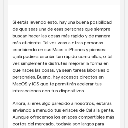
Flujos de trabajo
Automatiza la programación y los recordatorios
Si estás leyendo esto, hay una buena posibilidad 
Blog
de que seas una de esas personas que siempre 
Mantente al día con las últimas noticias y 
Programación potenciadda con llamadas 
buscan hacer las cosas más rápido y de manera 
actualizaciones
impulsadas por IA
más eficiente. Tal vez veas a otras personas 
escribiendo en sus Macs o iPhones y pienses: 
Reuniones Instantáneas
Reúnete con clientes en minutos
ojalá pudiera escribir tan rápido como ellos, o tal 
vez simplemente disfrutes mejorar la forma en 
que haces las cosas, ya sean tareas laborales o 
Enlaces de Grupo Dinámico
Reserva reuniones de forma fluida con varias personas
personales. Bueno, hay accesos directos en 
MacOS y iOS que te permitirán acelerar tus 
interacciones con tus dispositivos.
Webhooks
Recibe notificaciones cuando ocurra algo
Ahora, si eres algo parecido a nosotros, estarás 
enviando a menudo tus enlaces de Cal a la gente. 
Aunque ofrecemos los enlaces compartibles más 
cortos del mercado, todavía son largos para 