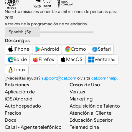
Nuestra misión es conectar a mil millones de personas para 
2031 
a través de la programación de calendarios.
Select Language
Spanish (Spain)
Descargas
iPhone
Android
Cromo
Safari
Borde
Firefox
MacOS
Ventanas
Linux
¿Necesitas ayuda? 
support@cal.com
 o visita 
cal.com/help
.
Soluciones
Casos de Uso
Aplicación de 
Ventas
iOS/Android
Marketing
Autohospedado
Adquisición de Talento
Precios
Atención al Cliente
Docs
Educación Superior
Cal.ai - Agente telefónico 
Telemedicina