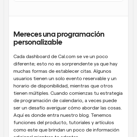
Flujos de trabajo
Automatiza la programación y los recordatorios
Blog
Mereces una programación 
Mantente al día con las últimas noticias y 
Programación potenciadda con llamadas 
actualizaciones
personalizable
impulsadas por IA
Reuniones Instantáneas
Cada dashboard de Cal.com se ve un poco 
Reúnete con clientes en minutos
diferente; esto no es sorprendente ya que hay 
muchas formas de establecer citas. Algunos 
Enlaces de Grupo Dinámico
usuarios tienen un solo evento reservable y un 
Reserva reuniones de forma fluida con varias personas
horario de disponibilidad, mientras que otros 
tienen múltiples. Cuando comienzas tu estrategia 
Webhooks
de programación de calendario, a veces puede 
Recibe notificaciones cuando ocurra algo
ser un desafío averiguar cómo abordar las cosas. 
Aquí es donde entra nuestro blog. Tenemos 
funciones del producto, tutoriales y artículos 
como este que brindan un poco de información 