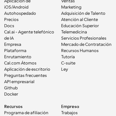
Aplicación de 
Ventas
iOS/Android
Marketing
Autohospedado
Adquisición de Talento
Precios
Atención al Cliente
Docs
Educación Superior
Cal.ai - Agente telefónico 
Telemedicina
de IA
Servicios Profesionales
Empresa
Mercado de Contratación
Plataforma
Recursos Humanos
Enrutamiento
Tutoría
Cal.com Átomos
C-suite
Aplicación de escritorio
Ley
Preguntas frecuentes
API empresarial
Github
Docker
Recursos
Empresa
Programa de afiliación
Trabajos