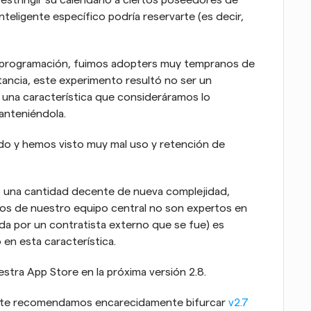
restringir su calendario a ciertos poseedores de 
teligente específico podría reservarte (es decir, 
e programación, fuimos adopters muy tempranos de 
tancia, este experimento resultó no ser un 
una característica que consideráramos lo 
anteniéndola.
o y hemos visto muy mal uso y retención de 
o una cantidad decente de nueva complejidad, 
os de nuestro equipo central no son expertos en 
da por un contratista externo que se fue) es 
 en esta característica.
estra App Store en la próxima versión 2.8.
3, te recomendamos encarecidamente bifurcar 
v2.7