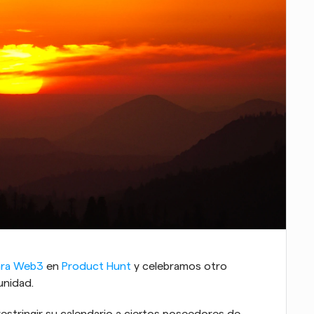
ara Web3
 en 
Product Hunt
 y celebramos otro 
unidad.