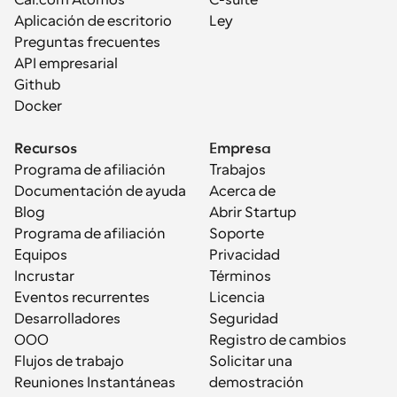
Cal.com Átomos
C-suite
Aplicación de escritorio
Ley
Preguntas frecuentes
API empresarial
Github
Docker
Recursos
Empresa
Programa de afiliación
Trabajos
Documentación de ayuda
Acerca de
Blog
Abrir Startup
Programa de afiliación
Soporte
Equipos
Privacidad
Incrustar
Términos
Eventos recurrentes
Licencia
Desarrolladores
Seguridad
OOO
Registro de cambios
Flujos de trabajo
Solicitar una 
Reuniones Instantáneas
demostración