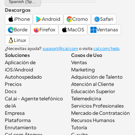
Spanish (Spain)
Descargas
iPhone
Android
Cromo
Safari
Borde
Firefox
MacOS
Ventanas
Linux
¿Necesitas ayuda? 
support@cal.com
 o visita 
cal.com/help
.
Soluciones
Casos de Uso
Aplicación de 
Ventas
iOS/Android
Marketing
Autohospedado
Adquisición de Talento
Precios
Atención al Cliente
Docs
Educación Superior
Cal.ai - Agente telefónico 
Telemedicina
de IA
Servicios Profesionales
Empresa
Mercado de Contratación
Plataforma
Recursos Humanos
Enrutamiento
Tutoría