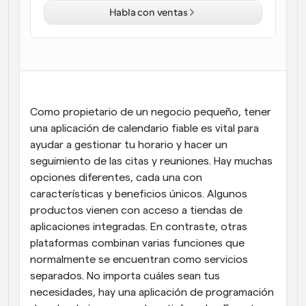
Habla con ventas
Flujos de trabajo
Automatiza la programación y los recordatorios
Blog
Mantente al día con las últimas noticias y 
Programación potenciadda con llamadas 
actualizaciones
impulsadas por IA
Como propietario de un negocio pequeño, tener 
Reuniones Instantáneas
una aplicación de calendario fiable es vital para 
Reúnete con clientes en minutos
ayudar a gestionar tu horario y hacer un 
seguimiento de las citas y reuniones. Hay muchas 
Enlaces de Grupo Dinámico
opciones diferentes, cada una con 
Reserva reuniones de forma fluida con varias personas
características y beneficios únicos. Algunos 
productos vienen con acceso a tiendas de 
Webhooks
aplicaciones integradas. En contraste, otras 
Recibe notificaciones cuando ocurra algo
plataformas combinan varias funciones que 
normalmente se encuentran como servicios 
separados. No importa cuáles sean tus 
necesidades, hay una aplicación de programación 