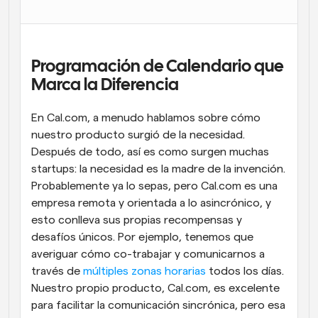
Flujos de trabajo
Automatiza la programación y los recordatorios
Programación de Calendario que 
Blog
Mantente al día con las últimas noticias y 
Marca la Diferencia
Programación potenciadda con llamadas 
actualizaciones
impulsadas por IA
En Cal.com, a menudo hablamos sobre cómo 
Reuniones Instantáneas
nuestro producto surgió de la necesidad. 
Reúnete con clientes en minutos
Después de todo, así es como surgen muchas 
startups: la necesidad es la madre de la invención. 
Enlaces de Grupo Dinámico
Probablemente ya lo sepas, pero Cal.com es una 
Reserva reuniones de forma fluida con varias personas
empresa remota y orientada a lo asincrónico, y 
esto conlleva sus propias recompensas y 
Webhooks
desafíos únicos. Por ejemplo, tenemos que 
Recibe notificaciones cuando ocurra algo
averiguar cómo co-trabajar y comunicarnos a 
través de 
múltiples zonas horarias
 todos los días. 
Nuestro propio producto, Cal.com, es excelente 
para facilitar la comunicación sincrónica, pero esa 