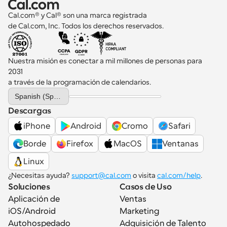
Cal.com® y Cal® son una marca registrada 
de Cal.com, Inc. Todos los derechos reservados.
Nuestra misión es conectar a mil millones de personas para 
2031 
a través de la programación de calendarios.
Select Language
Spanish (Spain)
Descargas
iPhone
Android
Cromo
Safari
Borde
Firefox
MacOS
Ventanas
Linux
¿Necesitas ayuda? 
support@cal.com
 o visita 
cal.com/help
.
Soluciones
Casos de Uso
Aplicación de 
Ventas
iOS/Android
Marketing
Autohospedado
Adquisición de Talento