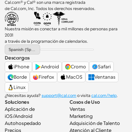
Cal.com® y Cal® son una marca registrada 
de Cal.com, Inc. Todos los derechos reservados.
Nuestra misión es conectar a mil millones de personas para 
2031 
a través de la programación de calendarios.
Select Language
Spanish (Spain)
Descargas
iPhone
Android
Cromo
Safari
Borde
Firefox
MacOS
Ventanas
Linux
¿Necesitas ayuda? 
support@cal.com
 o visita 
cal.com/help
.
Soluciones
Casos de Uso
Aplicación de 
Ventas
iOS/Android
Marketing
Autohospedado
Adquisición de Talento
Precios
Atención al Cliente