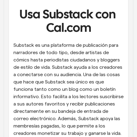
Flujos de trabajo
Usa Substack con 
Automatiza la programación y los recordatorios
Cal.com
Blog
Mantente al día con las últimas noticias y 
Programación potenciadda con llamadas 
actualizaciones
impulsadas por IA
Substack es una plataforma de publicación para 
narradores de todo tipo, desde artistas de 
Reuniones Instantáneas
cómics hasta periodistas ciudadanos y bloggers 
Reúnete con clientes en minutos
de estilo de vida. Substack ayuda a los creadores 
a conectarse con su audiencia. Una de las cosas 
Enlaces de Grupo Dinámico
que hace que Substack sea único es que 
Reserva reuniones de forma fluida con varias personas
funciona tanto como un blog como un boletín 
informativo. Esto facilita a los lectores suscribirse 
Webhooks
a sus autores favoritos y recibir publicaciones 
Recibe notificaciones cuando ocurra algo
directamente en su bandeja de entrada de 
correo electrónico. Además, Substack apoya las 
membresías pagadas, lo que permite a los 
creadores monetizar su trabajo y ganarse la vida.