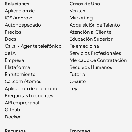
Soluciones
Casos de Uso
Aplicación de 
Ventas
iOS/Android
Marketing
Autohospedado
Adquisición de Talento
Precios
Atención al Cliente
Docs
Educación Superior
Cal.ai - Agente telefónico 
Telemedicina
de IA
Servicios Profesionales
Empresa
Mercado de Contratación
Plataforma
Recursos Humanos
Enrutamiento
Tutoría
Cal.com Átomos
C-suite
Aplicación de escritorio
Ley
Preguntas frecuentes
API empresarial
Github
Docker
Recursos
Empresa