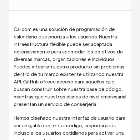
Flujos de trabajo
Automatiza la programación y los recordatorios
Cal.com es una solución de programación de 
Blog
Mantente al día con las últimas noticias y 
calendario que prioriza a los usuarios. Nuestra 
Programación potenciadda con llamadas 
actualizaciones
impulsadas por IA
infraestructura flexible puede ser adaptada 
extensivamente para acomodar los objetivos de 
Reuniones Instantáneas
diversas marcas, organizaciones e individuos. 
Reúnete con clientes en minutos
Puedes integrar nuestro producto sin problemas 
dentro de tu marco existente utilizando nuestra 
Enlaces de Grupo Dinámico
API. GitHub ofrece acceso para aquellos que 
Reserva reuniones de forma fluida con varias personas
buscan construir sobre nuestra base de código, 
mientras que nuestros planes de nivel empresarial 
Webhooks
presentan un servicio de conserjería.
Recibe notificaciones cuando ocurra algo
Hemos diseñado nuestra interfaz de usuario para 
ser amigable con el no-código, empoderando 
incluso a los usuarios cotidianos para activar una 