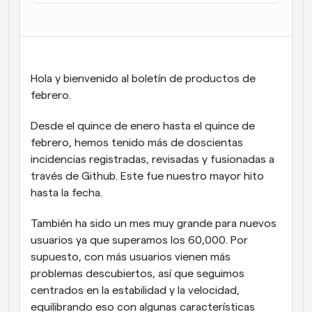
Flujos de trabajo
Automatiza la programación y los recordatorios
Blog
Hola y bienvenido al boletín de productos de 
Mantente al día con las últimas noticias y 
Programación potenciadda con llamadas 
actualizaciones
febrero.
impulsadas por IA
Reuniones Instantáneas
Desde el quince de enero hasta el quince de 
Reúnete con clientes en minutos
febrero, hemos tenido más de doscientas 
incidencias registradas, revisadas y fusionadas a 
Enlaces de Grupo Dinámico
través de Github. Este fue nuestro mayor hito 
Reserva reuniones de forma fluida con varias personas
hasta la fecha. 
Webhooks
También ha sido un mes muy grande para nuevos 
Recibe notificaciones cuando ocurra algo
usuarios ya que superamos los 60,000. Por 
supuesto, con más usuarios vienen más 
problemas descubiertos, así que seguimos 
centrados en la estabilidad y la velocidad, 
equilibrando eso con algunas características 