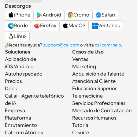
Descargas
iPhone
Android
Cromo
Safari
Borde
Firefox
MacOS
Ventanas
Linux
¿Necesitas ayuda? 
support@cal.com
 o visita 
cal.com/help
.
Soluciones
Casos de Uso
Aplicación de 
Ventas
iOS/Android
Marketing
Autohospedado
Adquisición de Talento
Precios
Atención al Cliente
Docs
Educación Superior
Cal.ai - Agente telefónico 
Telemedicina
de IA
Servicios Profesionales
Empresa
Mercado de Contratación
Plataforma
Recursos Humanos
Enrutamiento
Tutoría
Cal.com Átomos
C-suite