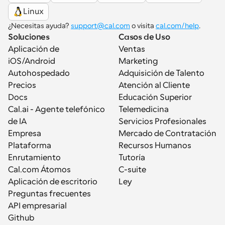
Linux
¿Necesitas ayuda? 
support@cal.com
 o visita 
cal.com/help
.
Soluciones
Casos de Uso
Aplicación de 
Ventas
iOS/Android
Marketing
Autohospedado
Adquisición de Talento
Precios
Atención al Cliente
Docs
Educación Superior
Cal.ai - Agente telefónico 
Telemedicina
de IA
Servicios Profesionales
Empresa
Mercado de Contratación
Plataforma
Recursos Humanos
Enrutamiento
Tutoría
Cal.com Átomos
C-suite
Aplicación de escritorio
Ley
Preguntas frecuentes
API empresarial
Github