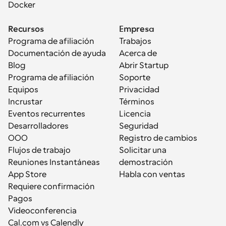
Docker
Recursos
Empresa
Programa de afiliación
Trabajos
Documentación de ayuda
Acerca de
Blog
Abrir Startup
Programa de afiliación
Soporte
Equipos
Privacidad
Incrustar
Términos
Eventos recurrentes
Licencia
Desarrolladores
Seguridad
OOO
Registro de cambios
Flujos de trabajo
Solicitar una 
Reuniones Instantáneas
demostración
App Store
Habla con ventas
Requiere confirmación
Pagos
Videoconferencia
Cal.com vs Calendly