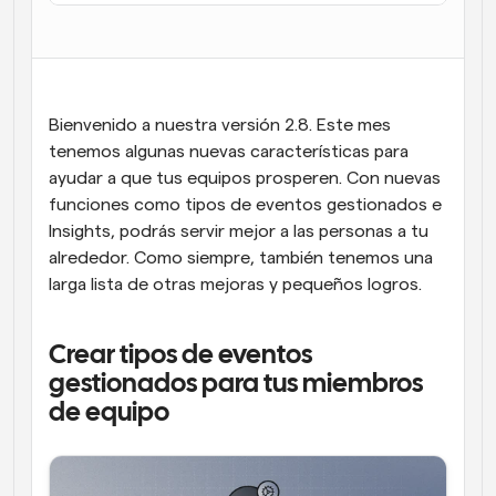
Flujos de trabajo
Automatiza la programación y los recordatorios
Blog
Bienvenido a nuestra versión 2.8. Este mes 
Mantente al día con las últimas noticias y 
Programación potenciadda con llamadas 
actualizaciones
tenemos algunas nuevas características para 
impulsadas por IA
ayudar a que tus equipos prosperen. Con nuevas 
Reuniones Instantáneas
funciones como tipos de eventos gestionados e 
Reúnete con clientes en minutos
Insights, podrás servir mejor a las personas a tu 
alrededor. Como siempre, también tenemos una 
Enlaces de Grupo Dinámico
larga lista de otras mejoras y pequeños logros.
Reserva reuniones de forma fluida con varias personas
Crear tipos de eventos 
Webhooks
Recibe notificaciones cuando ocurra algo
gestionados para tus miembros 
de equipo