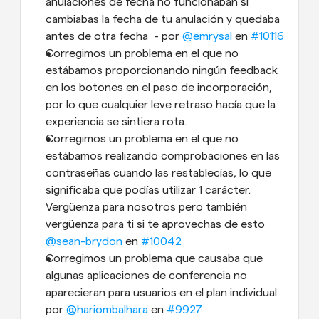
anulaciones de fecha no funcionaban si 
cambiabas la fecha de tu anulación y quedaba 
antes de otra fecha  - por 
@emrysal
 en 
#10116
Corregimos un problema en el que no 
estábamos proporcionando ningún feedback 
en los botones en el paso de incorporación, 
por lo que cualquier leve retraso hacía que la 
experiencia se sintiera rota.
Corregimos un problema en el que no 
estábamos realizando comprobaciones en las 
contraseñas cuando las restablecías, lo que 
significaba que podías utilizar 1 carácter. 
Vergüenza para nosotros pero también 
vergüenza para ti si te aprovechas de esto 
@sean-brydon
 en 
#10042
Corregimos un problema que causaba que 
algunas aplicaciones de conferencia no 
aparecieran para usuarios en el plan individual 
por 
@hariombalhara
 en 
#9927