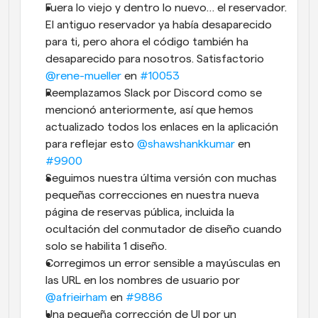
Fuera lo viejo y dentro lo nuevo… el reservador. 
El antiguo reservador ya había desaparecido 
para ti, pero ahora el código también ha 
desaparecido para nosotros. Satisfactorio 
@rene-mueller
 en 
#10053
Reemplazamos Slack por Discord como se 
mencionó anteriormente, así que hemos 
actualizado todos los enlaces en la aplicación 
para reflejar esto 
@shawshankkumar
 en 
#9900
Seguimos nuestra última versión con muchas 
pequeñas correcciones en nuestra nueva 
página de reservas pública, incluida la 
ocultación del conmutador de diseño cuando 
solo se habilita 1 diseño.
Corregimos un error sensible a mayúsculas en 
las URL en los nombres de usuario por 
@afrieirham
 en 
#9886
Una pequeña corrección de UI por un 