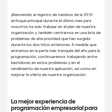
Flujos de trabajo
Automatiza la programación y los recordatorios
¡Bienvenido al registro de cambios de la 3.1! El 
enfoque principal durante el último mes para 
Blog
nosotros ha sido trabajar en el plan de nuestra 
Mantente al día con las últimas noticias y 
Programación potenciadda con llamadas 
organización y también centrarnos en una lista de 
actualizaciones
impulsadas por IA
problemas de alta prioridad que han surgido 
Reuniones Instantáneas
durante los dos hitos anteriores. A medida que 
Reúnete con clientes en minutos
entramos en la parte más tranquila del año para la 
programación, continuaremos trabajando entre 
Enlaces de Grupo Dinámico
bastidores en estos problemas y en el 
Reserva reuniones de forma fluida con varias personas
rendimiento de nuestra aplicación, así como en 
mejorar la oferta de nuestra organización.
Webhooks
Recibe notificaciones cuando ocurra algo
La mejor experiencia de 
programación empresarial para 