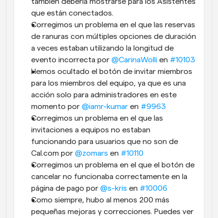
también debería mostrarse para los Asistentes 
que están conectados.
Corregimos un problema en el que las reservas 
de ranuras con múltiples opciones de duración 
a veces estaban utilizando la longitud de 
evento incorrecta por 
@CarinaWolli
 en 
#10103
Hemos ocultado el botón de invitar miembros 
para los miembros del equipo, ya que es una 
acción solo para administradores en este 
momento por 
@iamr-kumar
 en 
#9963
Corregimos un problema en el que las 
invitaciones a equipos no estaban 
funcionando para usuarios que no son de 
Cal.com por 
@zomars
 en 
#10110
Corregimos un problema en el que el botón de 
cancelar no funcionaba correctamente en la 
página de pago por 
@s-kris
 en 
#10006
Como siempre, hubo al menos 200 más 
pequeñas mejoras y correcciones. Puedes ver 