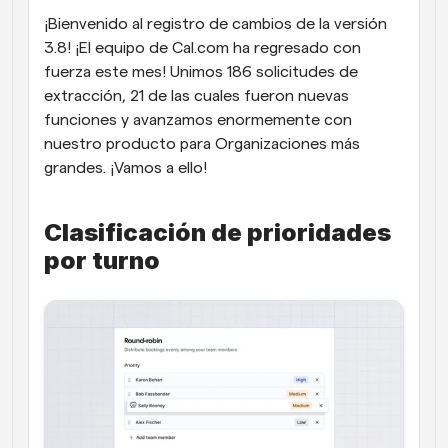
¡Bienvenido al registro de cambios de la versión 
Flujos de trabajo
3.8! ¡El equipo de Cal.com ha regresado con 
Automatiza la programación y los recordatorios
fuerza este mes! Unimos 186 solicitudes de 
Blog
extracción, 21 de las cuales fueron nuevas 
Mantente al día con las últimas noticias y 
funciones y avanzamos enormemente con 
Programación potenciadda con llamadas 
actualizaciones
impulsadas por IA
nuestro producto para Organizaciones más 
grandes. ¡Vamos a ello!
Reuniones Instantáneas
Reúnete con clientes en minutos
Clasificación de prioridades 
Enlaces de Grupo Dinámico
por turno
Reserva reuniones de forma fluida con varias personas
Webhooks
Recibe notificaciones cuando ocurra algo