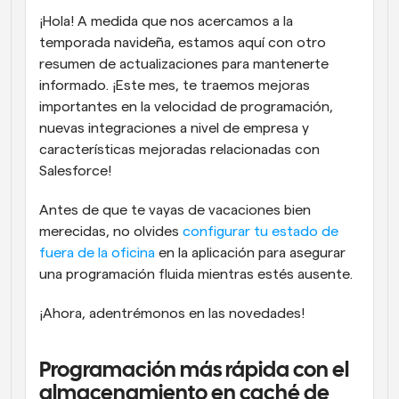
¡Hola! A medida que nos acercamos a la 
Flujos de trabajo
temporada navideña, estamos aquí con otro 
Automatiza la programación y los recordatorios
resumen de actualizaciones para mantenerte 
Blog
informado. ¡Este mes, te traemos mejoras 
Mantente al día con las últimas noticias y 
importantes en la velocidad de programación, 
Programación potenciadda con llamadas 
actualizaciones
impulsadas por IA
nuevas integraciones a nivel de empresa y 
características mejoradas relacionadas con 
Reuniones Instantáneas
Salesforce!
Reúnete con clientes en minutos
Antes de que te vayas de vacaciones bien 
Enlaces de Grupo Dinámico
merecidas, no olvides 
configurar tu estado de 
Reserva reuniones de forma fluida con varias personas
fuera de la oficina
 en la aplicación para asegurar 
una programación fluida mientras estés ausente.
Webhooks
Recibe notificaciones cuando ocurra algo
¡Ahora, adentrémonos en las novedades!
Programación más rápida con el 
almacenamiento en caché de 