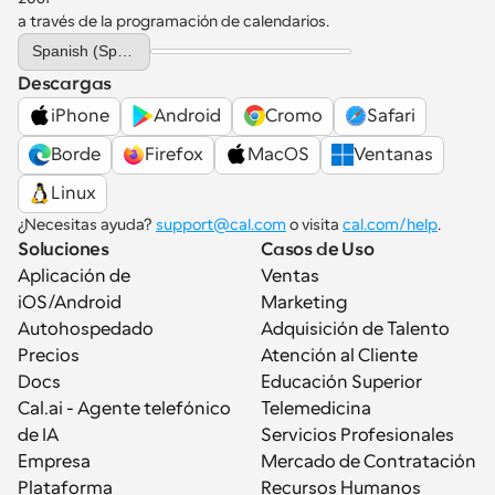
a través de la programación de calendarios.
Select Language
Spanish (Spain)
Descargas
iPhone
Android
Cromo
Safari
Borde
Firefox
MacOS
Ventanas
Linux
¿Necesitas ayuda? 
support@cal.com
 o visita 
cal.com/help
.
Soluciones
Casos de Uso
Aplicación de 
Ventas
iOS/Android
Marketing
Autohospedado
Adquisición de Talento
Precios
Atención al Cliente
Docs
Educación Superior
Cal.ai - Agente telefónico 
Telemedicina
de IA
Servicios Profesionales
Empresa
Mercado de Contratación
Plataforma
Recursos Humanos