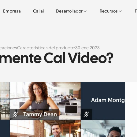
Empresa
Cal.ai
Desarrollador
Recursos
P
icaciones
Características del producto
30 ene 2023
mente Cal Video?