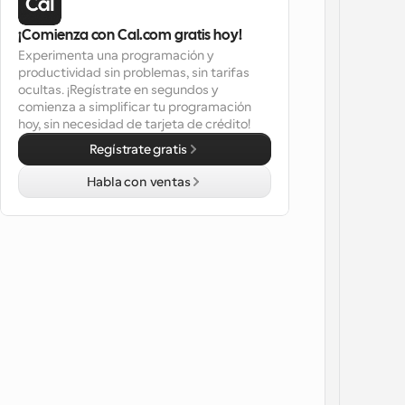
¡Comienza con Cal.com gratis hoy!
Experimenta una programación y 
productividad sin problemas, sin tarifas 
ocultas. ¡Regístrate en segundos y 
comienza a simplificar tu programación 
hoy, sin necesidad de tarjeta de crédito!
Regístrate gratis
Habla con ventas