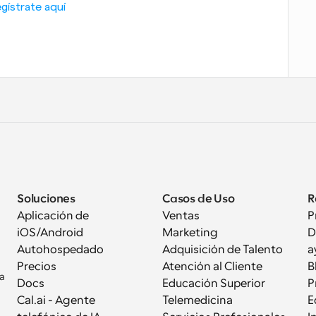
gístrate aquí
Soluciones
Casos de Uso
R
Aplicación de 
Ventas
P
iOS/Android
Marketing
D
Autohospedado
Adquisición de Talento
a
Precios
Atención al Cliente
B
a 
Docs
Educación Superior
P
Cal.ai - Agente 
Telemedicina
E