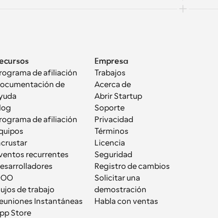
ecursos
Empresa
rograma de afiliación
Trabajos
ocumentación de 
Acerca de
yuda
Abrir Startup
log
Soporte
rograma de afiliación
Privacidad
quipos
Términos
ncrustar
Licencia
ventos recurrentes
Seguridad
esarrolladores
Registro de cambios
OOO
Solicitar una 
lujos de trabajo
demostración
euniones Instantáneas
Habla con ventas
pp Store