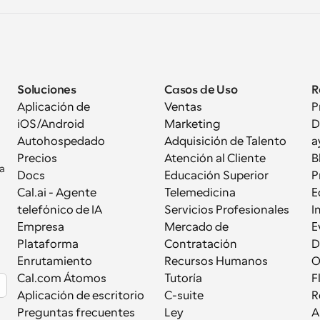
Soluciones
Casos de Uso
R
Aplicación de 
Ventas
P
iOS/Android
Marketing
D
Autohospedado
Adquisición de Talento
a
Precios
Atención al Cliente
B
a 
Docs
Educación Superior
P
Cal.ai - Agente 
Telemedicina
E
telefónico de IA
Servicios Profesionales
I
Empresa
Mercado de 
E
Plataforma
Contratación
D
Enrutamiento
Recursos Humanos
Cal.com Átomos
Tutoría
F
Aplicación de escritorio
C-suite
R
Preguntas frecuentes
Ley
A