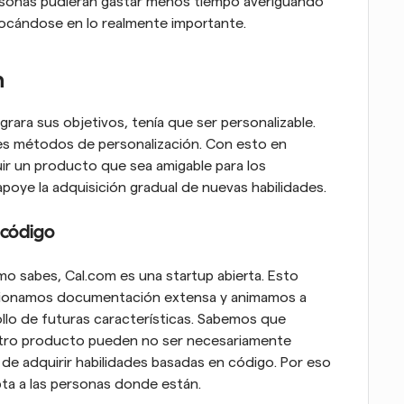
ersonas pudieran gastar menos tiempo averiguando 
ocándose en lo realmente importante.
m
ara sus objetivos, tenía que ser personalizable. 
s métodos de personalización. Con esto en 
r un producto que sea amigable para los 
apoye la adquisición gradual de nuevas habilidades.
 código
sabes, Cal.com es una startup abierta. Esto 
cionamos documentación extensa y animamos a 
llo de futuras características. Sabemos que 
tro producto pueden no ser necesariamente 
e adquirir habilidades basadas en código. Por eso 
a a las personas donde están.