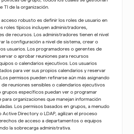
políticas de grupo, todos los cuales se gestionan 
 TI de la organización.
 acceso robusto es definir los roles de usuario en 
s roles típicos incluyen administradores, 
 de recursos. Los administradores tienen el nivel 
r la configuración a nivel de sistema, crear o 
tros usuarios. Los programadores o gerentes de 
servar o aprobar reuniones para recursos 
ipos o calendarios ejecutivos. Los usuarios 
ados para ver sus propios calendarios y reservar 
. Los permisos pueden refinarse aún más asignando 
s de reuniones sensibles o calendarios ejecutivos 
o grupos específicos puedan ver o programar 
e para organizaciones que manejan información 
guladas. Los permisos basados en grupos, a menudo 
Active Directory o LDAP, agilizan el proceso 
derechos de acceso a departamentos o equipos 
do la sobrecarga administrativa.