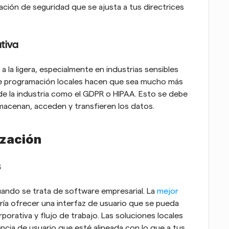
ación de seguridad que se ajusta a tus directrices 
tiva
la ligera, especialmente en industrias sensibles 
 de programación locales hacen que sea mucho más 
 de la industria como el GDPR o HIPAA. Esto se debe 
macenan, acceden y transfieren los datos.
ización
s
ando se trata de software empresarial. La
 mejor 
ría ofrecer una interfaz de usuario que se pueda 
porativa y flujo de trabajo. Las soluciones locales 
iencia de usuario que esté alineada con lo que a tus 