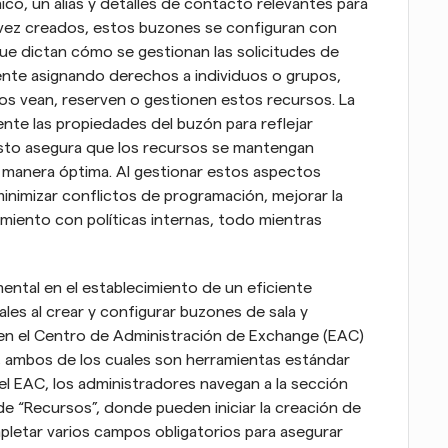
o, un alias y detalles de contacto relevantes para 
a vez creados, estos buzones se configuran con 
e dictan cómo se gestionan las solicitudes de 
nte asignando derechos a individuos o grupos, 
os vean, reserven o gestionen estos recursos. La 
ente las propiedades del buzón para reflejar 
Esto asegura que los recursos se mantengan 
 manera óptima. Al gestionar estos aspectos 
inimizar conflictos de programación, mejorar la 
miento con políticas internas, todo mientras 
ntal en el establecimiento de un eficiente 
es al crear y configurar buzones de sala y 
en el Centro de Administración de Exchange (EAC) 
, ambos de los cuales son herramientas estándar 
l EAC, los administradores navegan a la sección 
de “Recursos”, donde pueden iniciar la creación de 
letar varios campos obligatorios para asegurar 