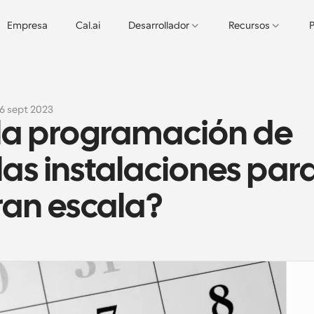
Empresa
Cal.ai
Desarrollador
Recursos
P
6 sept 2023
 la programación de 
las instalaciones para
an escala?