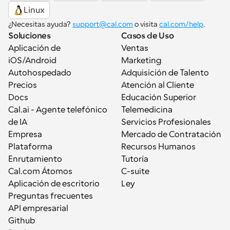
Linux
¿Necesitas ayuda? 
support@cal.com
 o visita 
cal.com/help
.
Soluciones
Casos de Uso
Aplicación de 
Ventas
iOS/Android
Marketing
Autohospedado
Adquisición de Talento
Precios
Atención al Cliente
Docs
Educación Superior
Cal.ai - Agente telefónico 
Telemedicina
de IA
Servicios Profesionales
Empresa
Mercado de Contratación
Plataforma
Recursos Humanos
Enrutamiento
Tutoría
Cal.com Átomos
C-suite
Aplicación de escritorio
Ley
Preguntas frecuentes
API empresarial
Github