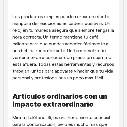
Flujos de trabajo
Automatiza la programación y los recordatorios
Los productos simples pueden crear un efecto 
mariposa de reacciones en cadena positivas. Un 
Blog
reloj en tu muñeca asegura que siempre tengas la 
Mantente al día con las últimas noticias y 
Programación potenciadda con llamadas 
hora correcta. Un termo mantiene tu café 
actualizaciones
impulsadas por IA
caliente para que puedas acceder fácilmente a 
Reuniones Instantáneas
una bebida reconfortante. Un termómetro de 
Reúnete con clientes en minutos
ventana te da a conocer con precisión cuán frío 
está afuera. Todas estas herramientas y recursos 
Enlaces de Grupo Dinámico
trabajan juntos para apoyarte y hacer que tu vida 
Reserva reuniones de forma fluida con varias personas
personal y profesional sea un poco más fácil.
Webhooks
Artículos ordinarios con un 
Recibe notificaciones cuando ocurra algo
impacto extraordinario
Mira tu teléfono. Sí, es una herramienta esencial 
para la comunicación, pero es mucho más que 