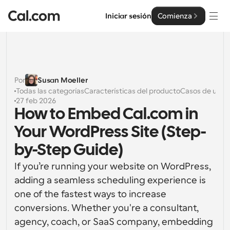
Iniciar sesión
Comienza
Soluciones
Soluciones
Por
Susan Moeller
Todas las categorías
Características del producto
Casos de uso
S
Por tamaño del equipo
Empresa
27 feb 2026
How to Embed Cal.com in 
Para individuos
Programación personal hecha simple
Your WordPress Site (Step-
Cal.ai
by-Step Guide)
Para Equipos
Programación colaborativa para grupos
Desarrollador
If you’re running your website on WordPress, 
adding a seamless scheduling experience is 
Para desarrolladores
Documentación del Desarrollador
Recursos
one of the fastest ways to increase 
Funciones y integraciones poderosas
Documentación para la plataforma Cal.com
conversions. Whether you're a consultant, 
API
Precios
agency, coach, or SaaS company, embedding 
Para empresas
API
Crea tus propias integraciones con nuestra API pública