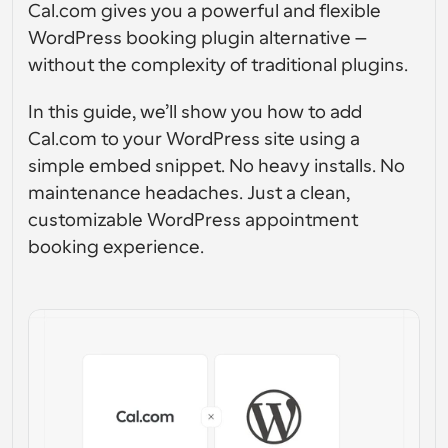
Soluciones de planificación a nivel empresarial
Cal.com gives you a powerful and flexible 
Crea tus propias integraciones con nuestra API pública
WordPress booking plugin alternative — 
Por caso de 
App Store
Componentes de Programación
uso
without the complexity of traditional plugins.
Integra con tus aplicaciones favoritas
Utiliza nuestros átomos de React para añadir 
programación a tu aplicación
Reclutamiento
Soporte
In this guide, we’ll show you how to add 
Eventos Colectivos
Crear cliente OAuth
Cal.com to your WordPress site using a 
Programa eventos con múltiples participantes
Integra Cal.com usando OAuth
simple embed snippet. No heavy installs. No 
Ventas
Cuidado de la salud
Documentación de ayuda
maintenance headaches. Just a clean, 
¿Necesitas aprender más sobre nuestro sistema? 
customizable WordPress appointment 
Consulta la documentación de ayuda.
RR
Telemedicina
booking experience.
Incrustar
Incorpora Cal.com en tu sitio web
Educación
Marketing
Fuera de la oficina
Programa tiempo libre con facilidad
¡Prueba Cal.ai ahora!
Pagos
Aceptar pagos por reservas