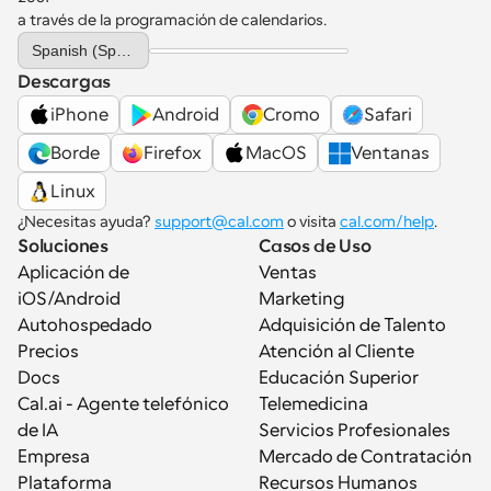
a través de la programación de calendarios.
Select Language
Spanish (Spain)
Descargas
iPhone
Android
Cromo
Safari
Borde
Firefox
MacOS
Ventanas
Linux
¿Necesitas ayuda? 
support@cal.com
 o visita 
cal.com/help
.
Soluciones
Casos de Uso
Aplicación de 
Ventas
iOS/Android
Marketing
Autohospedado
Adquisición de Talento
Precios
Atención al Cliente
Docs
Educación Superior
Cal.ai - Agente telefónico 
Telemedicina
de IA
Servicios Profesionales
Empresa
Mercado de Contratación
Plataforma
Recursos Humanos