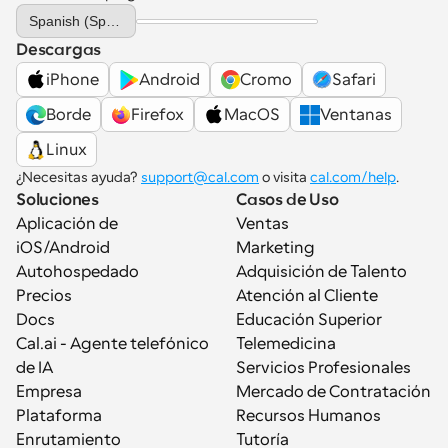
Select Language
Spanish (Spain)
Descargas
iPhone
Android
Cromo
Safari
Borde
Firefox
MacOS
Ventanas
Linux
¿Necesitas ayuda? 
support@cal.com
 o visita 
cal.com/help
.
Soluciones
Casos de Uso
Aplicación de 
Ventas
iOS/Android
Marketing
Autohospedado
Adquisición de Talento
Precios
Atención al Cliente
Docs
Educación Superior
Cal.ai - Agente telefónico 
Telemedicina
de IA
Servicios Profesionales
Empresa
Mercado de Contratación
Plataforma
Recursos Humanos
Enrutamiento
Tutoría