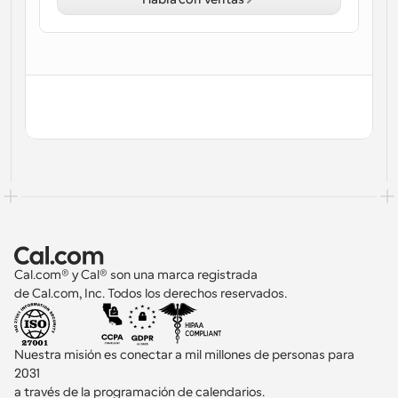
Flujos de trabajo
Automatiza la programación y los recordatorios
Blog
Mantente al día con las últimas noticias y 
Programación potenciadda con llamadas 
actualizaciones
impulsadas por IA
Reuniones Instantáneas
Reúnete con clientes en minutos
Enlaces de Grupo Dinámico
Reserva reuniones de forma fluida con varias personas
Cal.com® y Cal® son una marca registrada 
Webhooks
de Cal.com, Inc. Todos los derechos reservados.
Recibe notificaciones cuando ocurra algo
Nuestra misión es conectar a mil millones de personas para 
2031 
a través de la programación de calendarios.